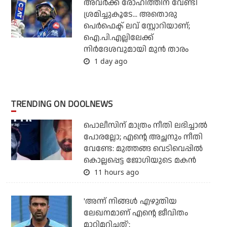
അവർക്ക് രോഹിത്തിന് വേണ്ടി
ശ്രമിച്ചുകൂടേ... അതൊരു
പെർഫെക്ട് ലവ് സ്റ്റോറിയാണ്;
ഐ.പി.എല്ലിലേക്ക്
നിർദേശവുമായി മുൻ താരം
1 day ago
TRENDING ON DOOLNEWS
പൊലീസിന് മാത്രം നീതി ലഭിച്ചാല്‍
പോരല്ലോ; എന്റെ അച്ഛനും നീതി
വേണ്ടേ: മുത്തങ്ങ വെടിവെപ്പില്‍
കൊല്ലപ്പെട്ട ജോഗിയുടെ മകന്‍
11 hours ago
'അന്ന് നിങ്ങള്‍ എഴുതിയ
ലേഖനമാണ് എന്റെ ജീവിതം
മാറ്റിമറിച്ചത്':