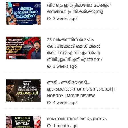
വീണ്ടും ഇരുട്ടിലായോ കേരളം?
ജനങ്ങൾ പ്രതികരിക്കുന്നു
3 weeks ago
23 വർഷത്തിന് ശേഷം
കോഴിക്കോട് മെഡിക്കൽ
കോളേജ് എസ്.എഫ്.ഐ
തിരിച്ചുപിടിച്ചത് എങ്ങനെ?
3 weeks ago
അടി... അടിയോടടി...
ഇതൊരൊന്നൊന്നര നോബഡി | I
NOBODY | MOVIE REVIEW
4 weeks ago
ബംഗാള്‍ ഇന്നലെയും ഇന്നും
1 month ago