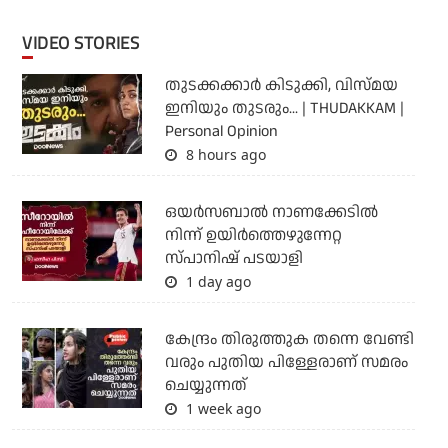
VIDEO STORIES
തുടക്കക്കാര്‍ കിടുക്കി, വിസ്മയ
ഇനിയും തുടരും... | THUDAKKAM |
Personal Opinion
8 hours ago
ഒയര്‍സബാൽ നാണക്കേടിൽ
നിന്ന് ഉയിർത്തെഴുന്നേറ്റ
സ്പാനിഷ് പടയാളി
1 day ago
കേന്ദ്രം തിരുത്തുക തന്നെ വേണ്ടി
വരും പുതിയ പിള്ളേരാണ് സമരം
ചെയ്യുന്നത്
1 week ago