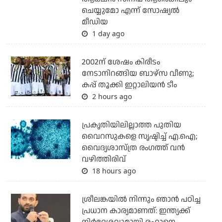
ചെയ്യുമോ എന്ന് സോഷ്യല്‍
മീഡിയ
1 day ago
2002ന് ശേഷം കിരീടം
നേടാനിറങ്ങിയ ബാഴ്സ വീണു;
കപ്പ് തൂക്കി ഇറ്റാലിയൻ ടീം
2 hours ago
പ്രകൃതിയിലില്ലാത്ത പുതിയ
വൈറസുകളെ സൃഷ്ടിച്ച് എ.ഐ;
വൈദ്യശാസ്ത്ര രംഗത്ത് വന്‍
വഴിത്തിരിവ്
18 hours ago
ശ്രീലങ്കയില്‍ നിന്നും ഞാന്‍ പഠിച്ച
പ്രധാന കാര്യമാണത്: ഇന്ത്യക്ക്