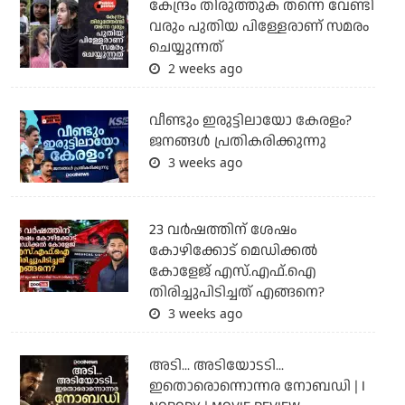
കേന്ദ്രം തിരുത്തുക തന്നെ വേണ്ടി
വരും പുതിയ പിള്ളേരാണ് സമരം
ചെയ്യുന്നത്
2 weeks ago
വീണ്ടും ഇരുട്ടിലായോ കേരളം?
ജനങ്ങൾ പ്രതികരിക്കുന്നു
3 weeks ago
23 വർഷത്തിന് ശേഷം
കോഴിക്കോട് മെഡിക്കൽ
കോളേജ് എസ്.എഫ്.ഐ
തിരിച്ചുപിടിച്ചത് എങ്ങനെ?
3 weeks ago
അടി... അടിയോടടി...
ഇതൊരൊന്നൊന്നര നോബഡി | I