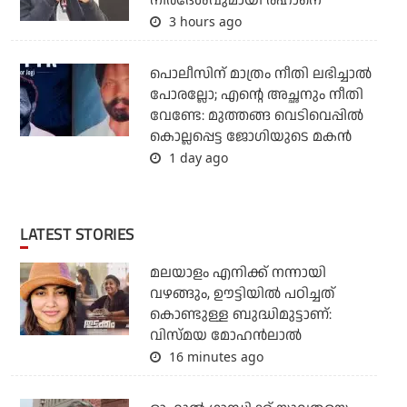
നിര്‍ദേശവുമായി രഹാനെ
3 hours ago
പൊലീസിന് മാത്രം നീതി ലഭിച്ചാല്‍
പോരല്ലോ; എന്റെ അച്ഛനും നീതി
വേണ്ടേ: മുത്തങ്ങ വെടിവെപ്പില്‍
കൊല്ലപ്പെട്ട ജോഗിയുടെ മകന്‍
1 day ago
LATEST STORIES
മലയാളം എനിക്ക് നന്നായി
വഴങ്ങും, ഊട്ടിയില്‍ പഠിച്ചത്
കൊണ്ടുള്ള ബുദ്ധിമുട്ടാണ്:
വിസ്മയ മോഹന്‍ലാല്‍
16 minutes ago