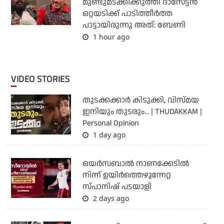
മുണ്ടുമടക്കിക്കുത്തി ദാസേട്ടൻ
ഒറ്റയടിക്ക് പാടിത്തീർത്ത
പാട്ടായിരുന്നു അത്: ബേണി
1 hour ago
VIDEO STORIES
തുടക്കക്കാര്‍ കിടുക്കി, വിസ്മയ
ഇനിയും തുടരും... | THUDAKKAM |
Personal Opinion
1 day ago
ഒയര്‍സബാൽ നാണക്കേടിൽ
നിന്ന് ഉയിർത്തെഴുന്നേറ്റ
സ്പാനിഷ് പടയാളി
2 days ago