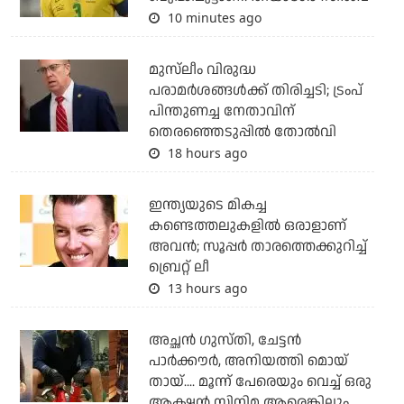
10 minutes ago
മുസ്‌ലീം വിരുദ്ധ
പരാമര്‍ശങ്ങള്‍ക്ക് തിരിച്ചടി; ട്രംപ്
പിന്തുണച്ച നേതാവിന്
തെരഞ്ഞെടുപ്പില്‍ തോല്‍വി
18 hours ago
ഇന്ത്യയുടെ മികച്ച
കണ്ടെത്തലുകളില്‍ ഒരാളാണ്
അവന്‍; സൂപ്പര്‍ താരത്തെക്കുറിച്ച്
ബ്രെറ്റ് ലീ
13 hours ago
അച്ഛന്‍ ഗുസ്തി, ചേട്ടന്‍
പാര്‍ക്കൗര്‍, അനിയത്തി മൊയ്
തായ്.... മൂന്ന് പേരെയും വെച്ച് ഒരു
ആക്ഷന്‍ സിനിമ ആരെങ്കിലും