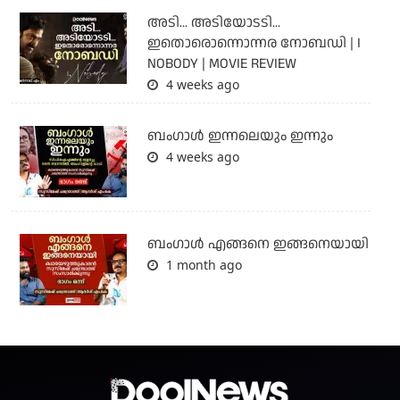
അടി... അടിയോടടി...
ഇതൊരൊന്നൊന്നര നോബഡി | I
NOBODY | MOVIE REVIEW
4 weeks ago
ബംഗാള്‍ ഇന്നലെയും ഇന്നും
4 weeks ago
ബം​ഗാൾ എങ്ങനെ ഇങ്ങനെയായി
1 month ago