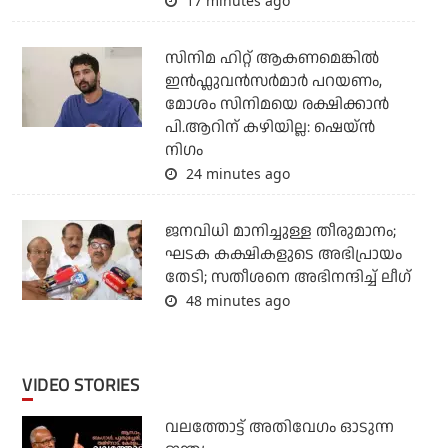
17 minutes ago
സിനിമ ഹിറ്റ് ആകണമെങ്കിൽ
ഇൻഫ്ലുവൻസർമാർ പറയണം,
മോശം സിനിമയെ രക്ഷിക്കാൻ
പി.ആറിന് കഴിയില്ല: ഷെയ്ൻ
നിഗം
24 minutes ago
ജനവിധി മാനിച്ചുള്ള തീരുമാനം;
ഘടക കക്ഷികളുടെ അഭിപ്രായം
തേടി; സതീശനെ അഭിനന്ദിച്ച് ലീഗ്
48 minutes ago
VIDEO STORIES
വലത്തോട്ട് അതിവേഗം ഓടുന്ന