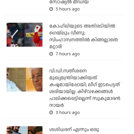
സോഷ്യൽ മീഡിയ
5 hours ago
കോഹ്‌ലിയുടെ അതിരടിയില്‍
ഗെയ്ലും വീണു;
സിംഹാസനത്തില്‍ കിങ്ങല്ലാതെ
മറ്റാര്!
7 hours ago
വി.ഡി.സതീശനെ
മുഖ്യമന്ത്രിയാക്കിയത്
കഷ്ടമായിപ്പോയി; ലീഗ് ഇടപെട്ടത്
ശരിയായില്ല: കീഴ്‌വഴക്കങ്ങള്‍
പാലിക്കപ്പെട്ടില്ലെന്ന് സുകുമാരന്‍
നായര്‍
3 hours ago
ശശിധരന് എന്നും ഒരു