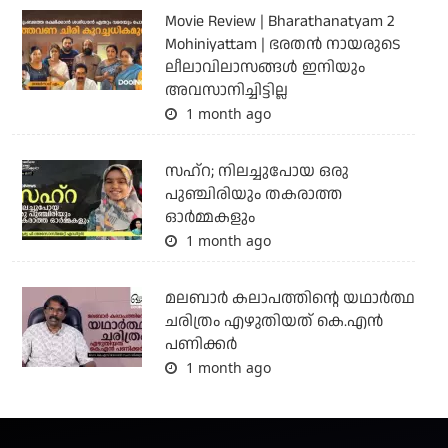
Movie Review | Bharathanatyam 2
Mohiniyattam | ഭരതന്‍ നായരുടെ
ലീലാവിലാസങ്ങള്‍ ഇനിയും
അവസാനിച്ചിട്ടില്ല
1 month ago
സഹ്‌റ; നിലച്ചുപോയ ഒരു
പുഞ്ചിരിയും തകരാത്ത
ഓര്‍മ്മകളും
1 month ago
മലബാർ കലാപത്തിന്റെ യഥാർത്ഥ
ചരിത്രം എഴുതിയത് കെ.എൻ
പണിക്കർ
1 month ago