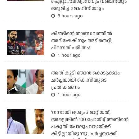
ഐറ്റാ...';വിശ്വാസവും വഞ്ചനയും
ഒരുമിച്ച മോഹിനിയാട്ടം
3 hours ago
കിങ്ങിന്റെ താണ്ഡവത്തില്‍
അഭിഷേകിനും അടിതെറ്റി;
പിറന്നത് ചരിത്രം!
1 hour ago
അത് കൂടി ഞാന്‍ കൊടുക്കാം;
ചര്‍ച്ചയായി കെ.സിയുടെ
പ്രതികരണം
1 hour ago
'നന്നായി ദൃശ്യം 3 മാറ്റിയത്,
അല്ലെങ്കിൽ 100 പോയിട്ട് അതിന്റെ
പകുതി പോലും വാഴയ്ക്ക്
കിട്ടില്ലായിരുന്നു'; ചർച്ചയാക്കി