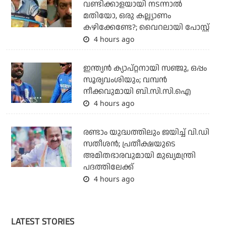
വണ്ടിക്കാളയായി നടന്നാല്‍
മതിയോ, ഒരു കല്ല്യാണം
കഴിക്കേണ്ടേ?; വൈറലായി പോസ്റ്റ്
4 hours ago
ഇന്ത്യൻ ക്യാപ്റ്റനായി സഞ്ജു, ഒപ്പം
സൂര്യവംശിയും; വമ്പന്‍
നീക്കവുമായി ബി.സി.സി.ഐ
4 hours ago
രണ്ടാം യുദ്ധത്തിലും ജയിച്ച് വി.ഡി
സതീശന്‍; പ്രതീക്ഷയുടെ
അമിതഭാരവുമായി മുഖ്യമന്ത്രി
പദത്തിലേക്ക്
4 hours ago
LATEST STORIES