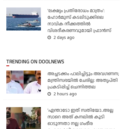
'ലക്ഷ്യം പ്രതിരോധം മാത്രം':
ഹോർമുസ് കടലിടുക്കിലെ
നാവിക നീക്കത്തിൽ
വിശദീകരണവുമായി ഫ്രാൻസ്
2 days ago
TRENDING ON DOOLNEWS
അച്ചടക്കം പാലിച്ചിട്ടും അവഗണന;
മന്ത്രിസഭയില്‍ ചേരില്ല: അതൃപ്തി
പ്രകടിപ്പിച്ച് ചെന്നിത്തല
2 hours ago
'എന്താടോ ഇത് സതിയോ..അല്ല
സാറെ അത് കനലിൽ കൂടി
ഓടുന്നതാ നല്ല ഗംഭീര