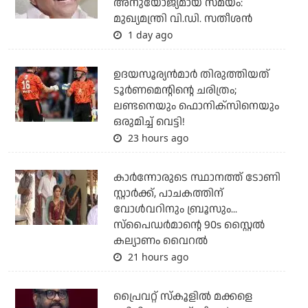
അനുയോജ്യമായ സമയം:
മുഖ്യമന്ത്രി വി.ഡി. സതീശന്‍
1 day ago
ഉദയസൂര്യന്‍മാര്‍ തിരുത്തിയത്
ടൂര്‍ണമെന്റിന്റെ ചരിത്രം;
ലണ്ടനെയും ഫൊനിക്‌സിനെയും
ഒരുമിച്ച് വെട്ടി!
23 hours ago
കാര്‍ന്നോരുടെ സ്ഥാനത്ത് ടോണി
സ്റ്റാര്‍ക്ക്, പാചകത്തിന്
വോള്‍വറിനും ബ്രൂസും...
സ്‌പൈഡര്‍മാന്റെ 90s സ്റ്റൈല്‍
കല്യാണം വൈറല്‍
21 hours ago
പ്രൈവറ്റ് സ്‌കൂളില്‍ മക്കളെ