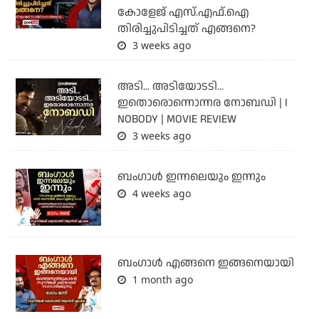
കോളേജ് എസ്.എഫ്.ഐ
തിരിച്ചുപിടിച്ചത് എങ്ങനെ?
3 weeks ago
അടി... അടിയോടടി...
ഇതൊരൊന്നൊന്നര നോബഡി | I
NOBODY | MOVIE REVIEW
3 weeks ago
ബംഗാള്‍ ഇന്നലെയും ഇന്നും
4 weeks ago
ബം​ഗാൾ എങ്ങനെ ഇങ്ങനെയായി
1 month ago