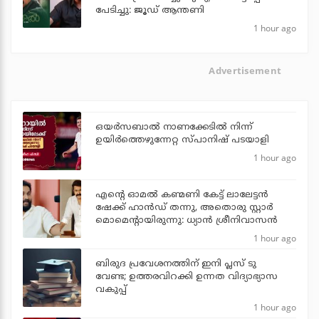
പേടിച്ചു: ജൂഡ് ആന്തണി
1 hour ago
Advertisement
ഒയര്‍സബാൽ നാണക്കേടിൽ നിന്ന്
ഉയിർത്തെഴുന്നേറ്റ സ്പാനിഷ് പടയാളി
1 hour ago
എന്റെ ഓമൽ കണ്മണി കേട്ട് ലാലേട്ടൻ
ഷേക്ക് ഹാൻഡ് തന്നു, അതൊരു സ്റ്റാർ
മൊമെന്റായിരുന്നു: ധ്യാൻ ശ്രീനിവാസൻ
1 hour ago
ബിരുദ പ്രവേശനത്തിന് ഇനി പ്ലസ് ടു
വേണ്ട; ഉത്തരവിറക്കി ഉന്നത വിദ്യാഭ്യാസ
വകുപ്പ്
1 hour ago