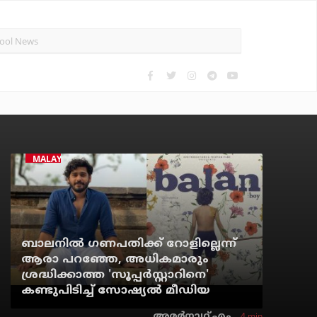
MALAYALAM CINEMA
ബാലനില്‍ ഗണപതിക്ക് റോളില്ലെന്ന്
ആരാ പറഞ്ഞേ, അധികമാരും
ശ്രദ്ധിക്കാത്ത 'സൂപ്പര്‍സ്റ്റാറിനെ'
കണ്ടുപിടിച്ച് സോഷ്യല്‍ മീഡിയ
4 min
അമര്‍നാഥ് എം.