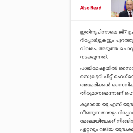
Also Read
ഇതിനുപിന്നാലെ ജി7 ഉച്ച
റിപ്പോര്‍ട്ടുകളും പുറത
വിവരം. അടുത്ത ചൊവ്
നടക്കുന്നത്.
പശ്ചിമേഷ്യയില്‍ സൈന
സെക്രട്ടറി പീറ്റ് ഹെഗ്
അമേരിക്കന്‍ സൈനിക
തീരുമാനമെന്നാണ് ഹെഗ
കൂടാതെ യു.എസ് യുദ്ധക്
നീങ്ങുന്നതായും റിപ്പോര
മേഖലയിലേക്ക് നീങ്ങിത
ഏറ്റവും വലിയ യുദ്ധക്കപ്