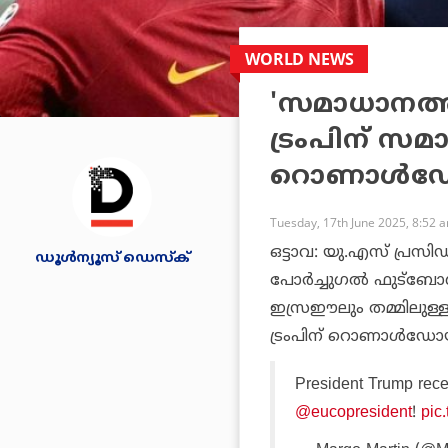
WORLD NEWS
'സമാധാനത്തിന
ട്രംപിന് സമ
റൊണാള്‍
Tuesday, 17th June 2025, 8:52 
ഒട്ടാവ: യു.എസ് പ്രസി
ഡൂള്‍ന്യൂസ് ഡെസ്‌ക്
പോര്‍ച്ചുഗല്‍ ഫുട്‌ബ
ഇസ്രഈലും തമ്മിലുള്
ട്രംപിന് റൊണാള്‍ഡോയ
President Trump rece
@eucopresident
!
pic