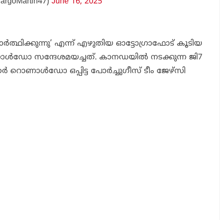
argoMartin47)
June 16, 2025
ര്‍ത്ഥിക്കുന്നു’ എന്ന് എഴുതിയ ഓട്ടോഗ്രാഫോട് കൂടിയ
ള്‍ഡോ സന്ദേശമയച്ചത്. കാനഡയില്‍ നടക്കുന്ന ജി7
തര്‍ റൊണാള്‍ഡോ ഒപ്പിട്ട പോര്‍ച്ചുഗീസ് ടീം ജേഴ്സി