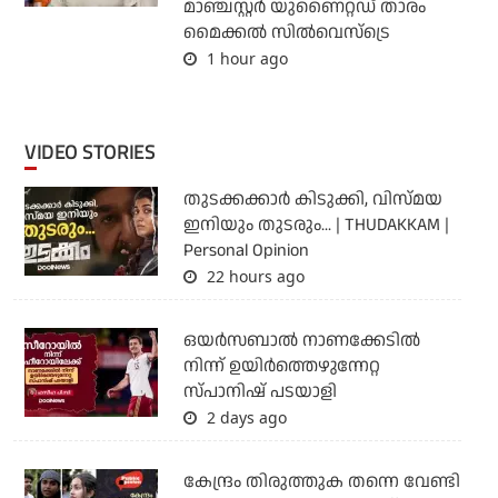
മാഞ്ചസ്റ്റര്‍ യുണൈറ്റഡ് താരം
മൈക്കൽ സില്‍വെസ്‌ട്രെ
1 hour ago
VIDEO STORIES
തുടക്കക്കാര്‍ കിടുക്കി, വിസ്മയ
ഇനിയും തുടരും... | THUDAKKAM |
Personal Opinion
22 hours ago
ഒയര്‍സബാൽ നാണക്കേടിൽ
നിന്ന് ഉയിർത്തെഴുന്നേറ്റ
സ്പാനിഷ് പടയാളി
2 days ago
കേന്ദ്രം തിരുത്തുക തന്നെ വേണ്ടി