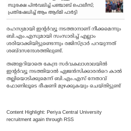
സുരക്ഷ പിന്‍വലിച്ച് പഞ്ചാബ് പൊലീസ്;
പ്രതിഷേധിച്ച് ആം ആദ്മി പാര്‍ട്ടി
രഹസ്യമായി ഇന്റർവ്യൂ നടത്താനാണ് നീക്കമെന്നും
ബി.എം.എസുമായി സംസാരിച്ച് എല്ലാം
ശരിയാക്കിയിട്ടുണ്ടെന്നും രജിസ്ട്രാർ പറയുന്നത്
ശബ്ദസന്ദേശത്തിലുണ്ട്.
തങ്ങളറിയാതെ കേന്ദ്ര സർവകലാശാലയിൽ
ഇന്റർവ്യൂ നടത്തിയാൽ ഏജൻസിക്കാരൻറെ കാൽ
തല്ലിയൊടിക്കുമെന്ന് ബി.എം.എസ് നേതാവ്
ഫോണിലൂടെ ഭീഷണി മുഴക്കുകയും ചെയ്‌തിട്ടുണ്ട്
Content Highlight: Periya Central University
recruitment again through RSS