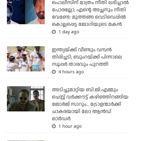
പൊലീസിന് മാത്രം നീതി ലഭിച്ചാല്‍
പോരല്ലോ; എന്റെ അച്ഛനും നീതി
വേണ്ടേ: മുത്തങ്ങ വെടിവെപ്പില്‍
കൊല്ലപ്പെട്ട ജോഗിയുടെ മകന്‍
1 day ago
ഇന്ത്യയ്ക്ക് വീണ്ടും വമ്പന്‍
തിരിച്ചടി; ബുംറയ്ക്ക് പിന്നാലെ
സൂപ്പര്‍ താരവും പുറത്ത്!
4 hours ago
അടിച്ചുമാറ്റിയ ബി.ജി.എമ്മും
ചെസ്റ്റ് വര്‍ക്കൗട്ട് കഴിഞ്ഞിറങ്ങിയ
ജോര്‍ജ് സാറും... ട്രോളന്മാര്‍ക്ക്
ചാകരയായി ലോ ആന്‍ഡ്
ഓര്‍ഡര്‍
1 hour ago