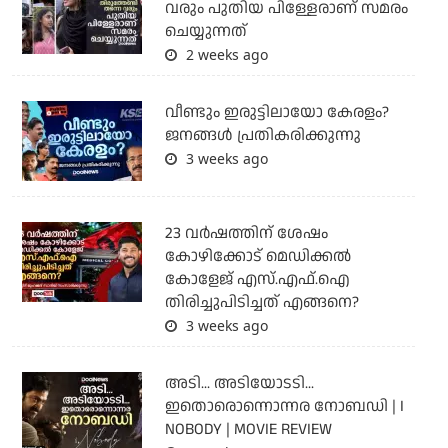
വരും പുതിയ പിള്ളേരാണ് സമരം
ചെയ്യുന്നത്
2 weeks ago
വീണ്ടും ഇരുട്ടിലായോ കേരളം?
ജനങ്ങൾ പ്രതികരിക്കുന്നു
3 weeks ago
23 വർഷത്തിന് ശേഷം
കോഴിക്കോട് മെഡിക്കൽ
കോളേജ് എസ്.എഫ്.ഐ
തിരിച്ചുപിടിച്ചത് എങ്ങനെ?
3 weeks ago
അടി... അടിയോടടി...
ഇതൊരൊന്നൊന്നര നോബഡി | I
NOBODY | MOVIE REVIEW