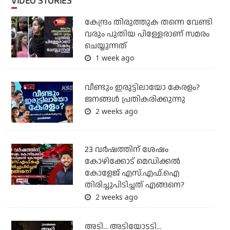
VIDEO STORIES
കേന്ദ്രം തിരുത്തുക തന്നെ വേണ്ടി
വരും പുതിയ പിള്ളേരാണ് സമരം
ചെയ്യുന്നത്
1 week ago
വീണ്ടും ഇരുട്ടിലായോ കേരളം?
ജനങ്ങൾ പ്രതികരിക്കുന്നു
2 weeks ago
23 വർഷത്തിന് ശേഷം
കോഴിക്കോട് മെഡിക്കൽ
കോളേജ് എസ്.എഫ്.ഐ
തിരിച്ചുപിടിച്ചത് എങ്ങനെ?
2 weeks ago
അടി... അടിയോടടി...