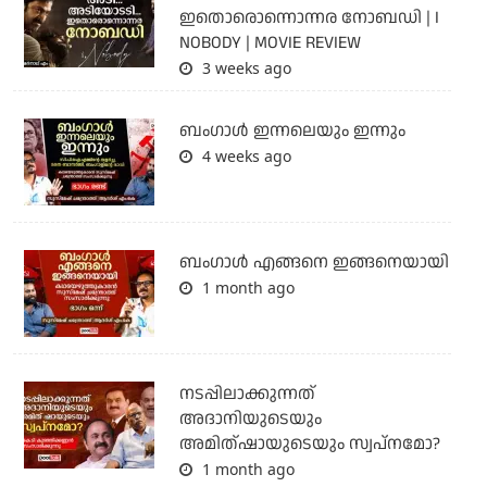
ഇതൊരൊന്നൊന്നര നോബഡി | I
NOBODY | MOVIE REVIEW
3 weeks ago
ബംഗാള്‍ ഇന്നലെയും ഇന്നും
4 weeks ago
ബം​ഗാൾ എങ്ങനെ ഇങ്ങനെയായി
1 month ago
നടപ്പിലാക്കുന്നത്
അദാനിയുടെയും
അമിത്ഷായുടെയും സ്വപ്നമോ?
1 month ago