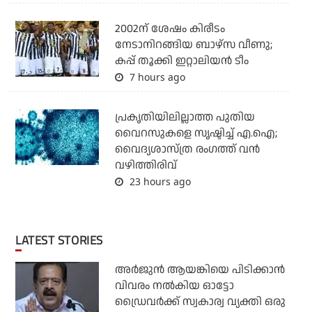
2002ന് ശേഷം കിരീടം
നേടാനിറങ്ങിയ ബാഴ്സ വീണു;
കപ്പ് തൂക്കി ഇറ്റാലിയൻ ടീം
7 hours ago
പ്രകൃതിയിലില്ലാത്ത പുതിയ
വൈറസുകളെ സൃഷ്ടിച്ച് എ.ഐ;
വൈദ്യശാസ്ത്ര രംഗത്ത് വന്‍
വഴിത്തിരിവ്
23 hours ago
LATEST STORIES
അര്‍ജുന്‍ ആയങ്കിയെ പിടിക്കാന്‍
വിവരം നല്‍കിയ ഓട്ടോ
ഡ്രൈവര്‍ക്ക് സ്വകാര്വ വ്യക്തി ഒരു