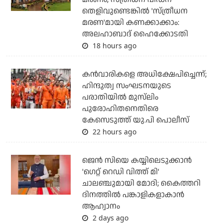
തെളിവുണ്ടെങ്കില്‍ 'സ്ത്രീധന
മരണ'മായി കണക്കാക്കാം:
അലഹാബാദ് ഹൈക്കോടതി
18 hours ago
കന്‍വാരികളെ അധിക്ഷേപിച്ചെന്ന്;
ഹിന്ദുത്വ സംഘടനയുടെ
പരാതിയില്‍ മുസ്‌ലിം
പുരോഹിതനെതിരെ
കേസെടുത്ത് യു.പി പൊലീസ്
22 hours ago
ജെന്‍ സിയെ കയ്യിലെടുക്കാന്‍
'ഗെറ്റ് റെഡി വിത്ത് മി'
ചാലഞ്ചുമായി മോദി; കൈത്തറി
ദിനത്തില്‍ പങ്കാളികളാകാന്‍
ആഹ്വാനം
2 days ago