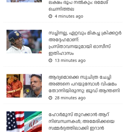
ലക്ഷം രൂപ നല്‍കും: രമേശ്
ചെന്നിത്തല
4 minutes ago
സച്ചിനല്ല, ഏറ്റവും മികച്ച ക്രിക്കറ്റര്‍
അദ്ദേഹമാണ്:
പ്രസ്താവനയുമായി ഓസീസ്
ഇതിഹാസം
13 minutes ago
ആദ്യമൊക്കെ സുചിത്ര ചേച്ചി
അങ്ങനെ പറയുമ്പോൾ വിഷമം
തോന്നിയിരുന്നു: ജൂഡ് ആന്തണി
28 minutes ago
ഹോര്‍മുസ് തുറക്കാന്‍ ആറ്
നിബന്ധനകള്‍; അമേരിക്കയെ
സമ്മര്‍ദ്ദത്തിലാക്കി ഇറാന്‍