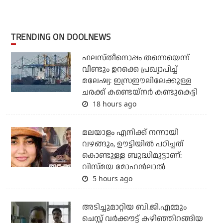
TRENDING ON DOOLNEWS
ഫലസ്തീനൊപ്പം തന്നെയെന്ന്
വീണ്ടും ഉറക്കെ പ്രഖ്യാപിച്ച്
മലേഷ്യ: ഇസ്രഈലിലേക്കുള്ള
ചരക്ക് കണ്ടെയ്‌നര്‍ കണ്ടുകെട്ടി
18 hours ago
മലയാളം എനിക്ക് നന്നായി
വഴങ്ങും, ഊട്ടിയില്‍ പഠിച്ചത്
കൊണ്ടുള്ള ബുദ്ധിമുട്ടാണ്:
വിസ്മയ മോഹന്‍ലാല്‍
5 hours ago
അടിച്ചുമാറ്റിയ ബി.ജി.എമ്മും
ചെസ്റ്റ് വര്‍ക്കൗട്ട് കഴിഞ്ഞിറങ്ങിയ