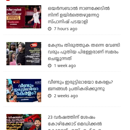
ഒയര്‍സബാൽ നാണക്കേടിൽ
നിന്ന് ഉയിർത്തെഴുന്നേറ്റ
സ്പാനിഷ് പടയാളി
7 hours ago
കേന്ദ്രം തിരുത്തുക തന്നെ വേണ്ടി
വരും പുതിയ പിള്ളേരാണ് സമരം
ചെയ്യുന്നത്
1 week ago
വീണ്ടും ഇരുട്ടിലായോ കേരളം?
ജനങ്ങൾ പ്രതികരിക്കുന്നു
2 weeks ago
23 വർഷത്തിന് ശേഷം
കോഴിക്കോട് മെഡിക്കൽ