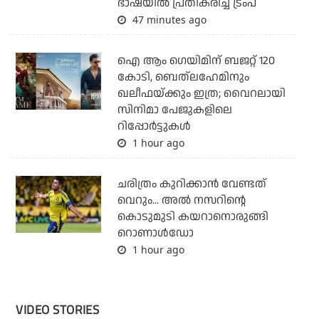
ഭാഷയില്‍ പ്രതികരിച്ച് ട്രംപ്
47 minutes ago
ഐ ആം ഗെയിമിന് ബജറ്റ് 120
കോടി, ബെത്‌ലഹേമിനും
ഖലീഫയ്ക്കും ഇത്ര; വൈറലായി
സിനിമാ പേജുകളിലെ
റിപ്പോര്‍ട്ടുകള്‍
1 hour ago
ചരിത്രം കുറിക്കാന്‍ വേണ്ടത്
വെറും... അല്‍ നസറിന്റെ
കൊടുമുടി കയറാനൊരുങ്ങി
റൊണാള്‍ഡോ
1 hour ago
VIDEO STORIES