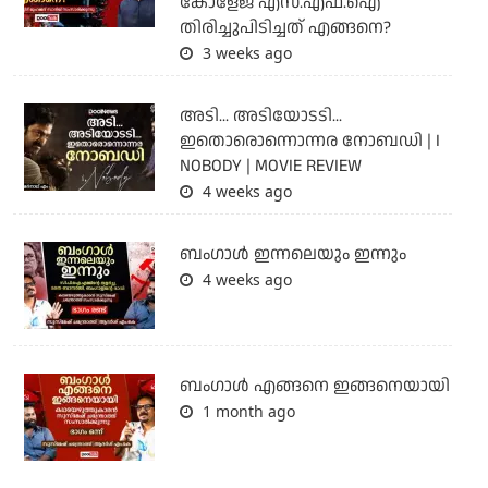
കോളേജ് എസ്.എഫ്.ഐ
തിരിച്ചുപിടിച്ചത് എങ്ങനെ?
3 weeks ago
അടി... അടിയോടടി...
ഇതൊരൊന്നൊന്നര നോബഡി | I
NOBODY | MOVIE REVIEW
4 weeks ago
ബംഗാള്‍ ഇന്നലെയും ഇന്നും
4 weeks ago
ബം​ഗാൾ എങ്ങനെ ഇങ്ങനെയായി
1 month ago