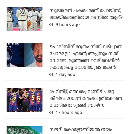
സുദര്‍ശന് പകരം രണ്ട് ചോയിസ്;
ലങ്കയ്‌ക്കെതിരായ ടെസ്റ്റില്‍ ആര്?
9 hours ago
പൊലീസിന് മാത്രം നീതി ലഭിച്ചാല്‍
പോരല്ലോ; എന്റെ അച്ഛനും നീതി
വേണ്ടേ: മുത്തങ്ങ വെടിവെപ്പില്‍
കൊല്ലപ്പെട്ട ജോഗിയുടെ മകന്‍
1 day ago
45 മിനിട്ട് മത്സരം, മൂന്ന് ടീം, ഒറ്റ
കിരീടം; 2002ന് ശേഷം ത്രികോണ
പോരിനൊരുങ്ങി ബാഴ്‌സ
17 hours ago
സൗദി കൊളോണിയല്‍ നയം