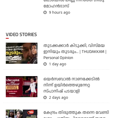
ലോഞ്ചില്‍ കണ്ണ് നിറഞ്ഞ് ഗീതു
മോഹന്‍ദാസ്
9 hours ago
VIDEO STORIES
തുടക്കക്കാര്‍ കിടുക്കി, വിസ്മയ
ഇനിയും തുടരും... | THUDAKKAM |
Personal Opinion
1 day ago
ഒയര്‍സബാൽ നാണക്കേടിൽ
നിന്ന് ഉയിർത്തെഴുന്നേറ്റ
സ്പാനിഷ് പടയാളി
2 days ago
കേന്ദ്രം തിരുത്തുക തന്നെ വേണ്ടി