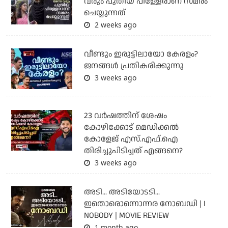
വരും പുതിയ പിള്ളേരാണ് സമരം
ചെയ്യുന്നത്
2 weeks ago
വീണ്ടും ഇരുട്ടിലായോ കേരളം?
ജനങ്ങൾ പ്രതികരിക്കുന്നു
3 weeks ago
23 വർഷത്തിന് ശേഷം
കോഴിക്കോട് മെഡിക്കൽ
കോളേജ് എസ്.എഫ്.ഐ
തിരിച്ചുപിടിച്ചത് എങ്ങനെ?
3 weeks ago
അടി... അടിയോടടി...
ഇതൊരൊന്നൊന്നര നോബഡി | I
NOBODY | MOVIE REVIEW
1 month ago