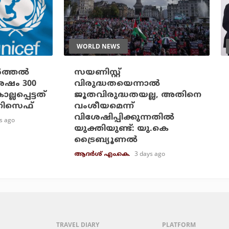
WORLD NEWS
ത്തല്‍
സയണിസ്റ്റ്
ശേഷം 300
വിരുദ്ധതയെന്നാല്‍
ലപ്പെട്ടത്
ജൂതവിരുദ്ധതയല്ല, അതിനെ
ുണിസെഫ്
വംശീയമെന്ന്
വിശേഷിപ്പിക്കുന്നതില്‍
s ago
യുക്തിയുണ്ട്: യു.കെ
ട്രൈബ്യൂണല്‍
3 days ago
ആദർശ് എം.കെ.
TRAVEL DIARY
PLATFORM