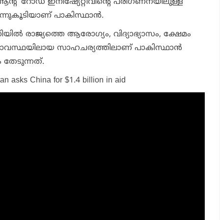
ന്റ് റോഡ് ഇനിഷ്യേറ്റീവിന്റെ പരിഗണനയിലുള്ള
ഒന്നുകൂടിയാണ് പാകിസ്ഥാന്‍.
ിയില്‍ രാജ്യത്തെ ആരോഗ്യം, വിദ്യാഭ്യാസം, ക്ഷേമം
ാവസ്ഥയിലായ സാഹചര്യത്തിലാണ് പാകിസ്ഥാന്‍
തേടുന്നത്.
an asks China for $1.4 billion in aid