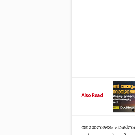
Also Read
അതേസമയം പാകിസ്ഥാന്