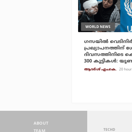
WORLD NEWS
ഗസയില്‍ വെടിനിര്‍
പ്രഖ്യാപനത്തിന് 
ദിവസത്തിനിടെ കൊല്
300 കുട്ടികള്‍: യ
20 hour
ആദർശ് എം.കെ.
ABOUT
TECHD
TEAM