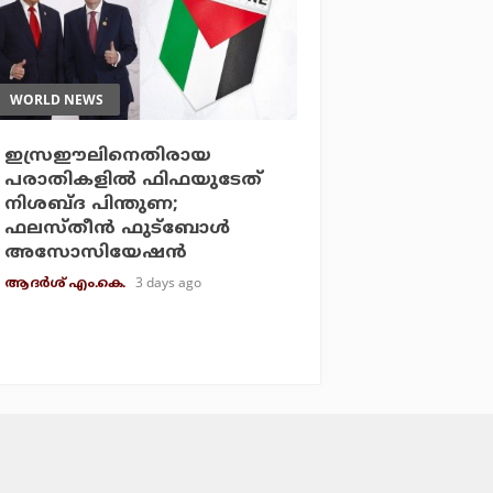
WORLD NEWS
ഇസ്രഈലിനെതിരായ
പരാതികളില്‍ ഫിഫയുടേത്
നിശബ്ദ പിന്തുണ;
ഫലസ്തീന്‍ ഫുട്‌ബോള്‍
അസോസിയേഷന്‍
3 days ago
ആദർശ് എം.കെ.