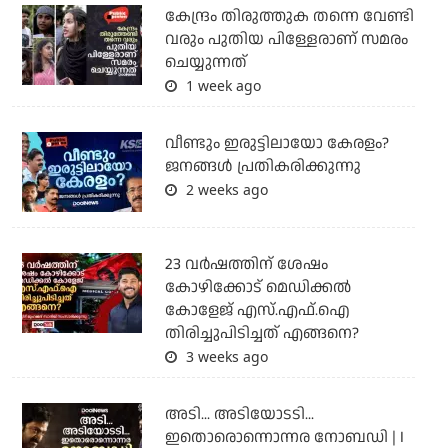
കേന്ദ്രം തിരുത്തുക തന്നെ വേണ്ടി
വരും പുതിയ പിള്ളേരാണ് സമരം
ചെയ്യുന്നത്
1 week ago
വീണ്ടും ഇരുട്ടിലായോ കേരളം?
ജനങ്ങൾ പ്രതികരിക്കുന്നു
2 weeks ago
23 വർഷത്തിന് ശേഷം
കോഴിക്കോട് മെഡിക്കൽ
കോളേജ് എസ്.എഫ്.ഐ
തിരിച്ചുപിടിച്ചത് എങ്ങനെ?
3 weeks ago
അടി... അടിയോടടി...
ഇതൊരൊന്നൊന്നര നോബഡി | I