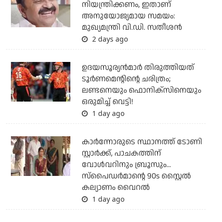
നിയന്ത്രിക്കണം, ഇതാണ്
അനുയോജ്യമായ സമയം:
മുഖ്യമന്ത്രി വി.ഡി. സതീശന്‍
2 days ago
ഉദയസൂര്യന്‍മാര്‍ തിരുത്തിയത്
ടൂര്‍ണമെന്റിന്റെ ചരിത്രം;
ലണ്ടനെയും ഫൊനിക്‌സിനെയും
ഒരുമിച്ച് വെട്ടി!
1 day ago
കാര്‍ന്നോരുടെ സ്ഥാനത്ത് ടോണി
സ്റ്റാര്‍ക്ക്, പാചകത്തിന്
വോള്‍വറിനും ബ്രൂസും...
സ്‌പൈഡര്‍മാന്റെ 90s സ്റ്റൈല്‍
കല്യാണം വൈറല്‍
1 day ago