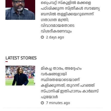
പ്രൈവറ്റ് സ്‌കൂളില്‍ മക്കളെ
പഠിപ്പിക്കുന്ന സ്ത്രീകള്‍ സൗജന്യ
ബസില്‍ തള്ളിക്കയറുന്നെന്ന്
ഗതാഗത മന്ത്രി;
വിവാദമായതോടെ
വിശദീകരണവും
2 days ago
LATEST STORIES
മികച്ച താരം, അദ്ദേഹം
വര്‍ഷങ്ങളായി
സ്ഥിരതയോടെയാണ്
കളിക്കുന്നത്; തുറന്ന് പറഞ്ഞ്
സ്പാനിഷ് ഇതിഹാസം കാര്‍ലസ്
പുയോള്‍
7 minutes ago