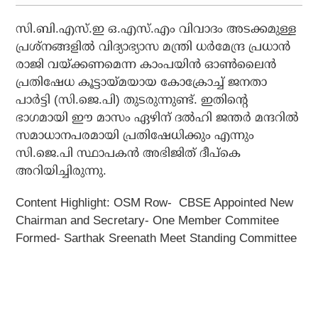
സി.ബി.എസ്.ഇ ഒ.എസ്.എം വിവാദം അടക്കമുള്ള
പ്രശ്‌നങ്ങളില്‍ വിദ്യാഭ്യാസ മന്ത്രി ധര്‍മേന്ദ്ര പ്രധാന്‍
രാജി വയ്ക്കണമെന്ന കാംപയിന്‍ ഓണ്‍ലൈന്‍
പ്രതിഷേധ കൂട്ടായ്മയായ കോക്രോച്ച് ജനതാ
പാര്‍ട്ടി (സി.ജെ.പി) തുടരുന്നുണ്ട്. ഇതിന്റെ
ഭാഗമായി ഈ മാസം ഏഴിന് ദല്‍ഹി ജന്തര്‍ മന്ദറില്‍
സമാധാനപരമായി പ്രതിഷേധിക്കും എന്നും
സി.ജെ.പി സ്ഥാപകന്‍ അഭിജിത് ദീപ്‌കെ
അറിയിച്ചിരുന്നു.
Content Highlight: OSM Row- CBSE Appointed New
Chairman and Secretary- One Member Commitee
Formed- Sarthak Sreenath Meet Standing Committee