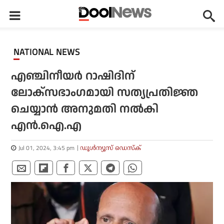
NATIONAL NEWS
എഞ്ചിനീയർ റാഷിദിന്
ലോക്സഭാംഗമായി സത്യപ്രതിജ്ഞ
ചെയ്യാൻ അനുമതി നൽകി
എൻ.ഐ.എ
Jul 01, 2024, 3:45 pm
ഡൂള്‍ന്യൂസ് ഡെസ്‌ക്