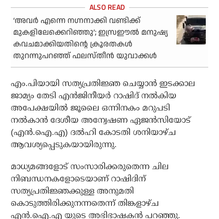
‘അവർ എന്നെ നഗ്നനാക്കി വണ്ടിക്ക്
മുകളിലേക്കെറിഞ്ഞു’; ഇസ്രഈൽ മനുഷ്യ
കവചമാക്കിയതിന്റെ ക്രൂരതകൾ
തുറന്നുപറഞ്ഞ് ഫലസ്തീൻ യുവാക്കൾ
എം.പിയായി സത്യപ്രതിജ്ഞ ചെയ്യാൻ ഇടക്കാല
ജാമ്യം തേടി എൻജിനീയർ റാഷിദ് നൽകിയ
അപേക്ഷയിൽ ജൂലൈ ഒന്നിനകം മറുപടി
നൽകാൻ ദേശീയ അന്വേഷണ ഏജൻസിയോട്
(എൻ.ഐ.എ) ദൽഹി കോടതി ശനിയാഴ്ച
ആവശ്യപ്പെടുകയായിരുന്നു.
മാധ്യമങ്ങളോട് സംസാരിക്കരുതെന്ന ചില
നിബന്ധനകളോടെയാണ് റാഷിദിന്
സത്യപ്രതിജ്ഞക്കുള്ള അനുമതി
കൊടുത്തിരിക്കുനന്നതെന്ന് തിങ്കളാഴ്ച
എൻ.ഐ.എ യുടെ അഭിഭാഷകൻ പറഞ്ഞു.