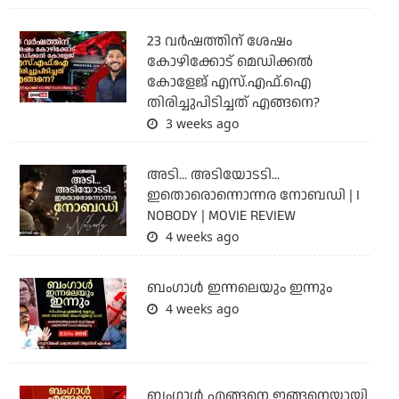
23 വർഷത്തിന് ശേഷം
കോഴിക്കോട് മെഡിക്കൽ
കോളേജ് എസ്.എഫ്.ഐ
തിരിച്ചുപിടിച്ചത് എങ്ങനെ?
3 weeks ago
അടി... അടിയോടടി...
ഇതൊരൊന്നൊന്നര നോബഡി | I
NOBODY | MOVIE REVIEW
4 weeks ago
ബംഗാള്‍ ഇന്നലെയും ഇന്നും
4 weeks ago
ബം​ഗാൾ എങ്ങനെ ഇങ്ങനെയായി