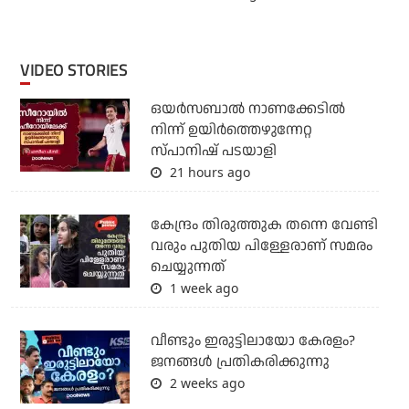
VIDEO STORIES
ഒയര്‍സബാൽ നാണക്കേടിൽ
നിന്ന് ഉയിർത്തെഴുന്നേറ്റ
സ്പാനിഷ് പടയാളി
21 hours ago
കേന്ദ്രം തിരുത്തുക തന്നെ വേണ്ടി
വരും പുതിയ പിള്ളേരാണ് സമരം
ചെയ്യുന്നത്
1 week ago
വീണ്ടും ഇരുട്ടിലായോ കേരളം?
ജനങ്ങൾ പ്രതികരിക്കുന്നു
2 weeks ago