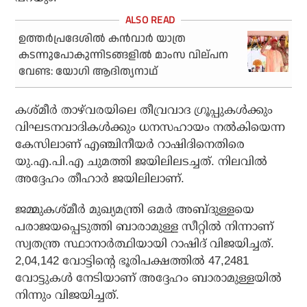
ഉത്തർപ്രദേശിൽ കൻവാർ യാത്ര
കടന്നുപോകുന്നിടങ്ങളിൽ മാംസ വില്പന
വേണ്ട: യോഗി ആദിത്യനാഥ്
കശ്മീർ താഴ്‌വരയിലെ തീവ്രവാദ ഗ്രൂപ്പുകൾക്കും
വിഘടനവാദികൾക്കും ധനസഹായം നൽകിയെന്ന
കേസിലാണ് എഞ്ചിനീയർ റാഷിദിനെതിരെ
യു.എ.പി.എ ചുമത്തി ജയിലിലടച്ചത്. നിലവിൽ
അദ്ദേഹം തീഹാർ ജയിലിലാണ്.
ജമ്മുകശ്മീർ മുഖ്യമന്ത്രി ഒമർ അബ്ദുള്ളയെ
പരാജയപ്പെടുത്തി ബാരാമുള്ള സീറ്റിൽ നിന്നാണ്
സ്വതന്ത്ര സ്ഥാനാർത്ഥിയായി റാഷിദ് വിജയിച്ചത്.
2,04,142 വോട്ടിൻ്റെ ഭൂരിപക്ഷത്തിൽ 47,2481
വോട്ടുകൾ നേടിയാണ് അദ്ദേഹം ബാരാമുള്ളയിൽ
നിന്നും വിജയിച്ചത്.