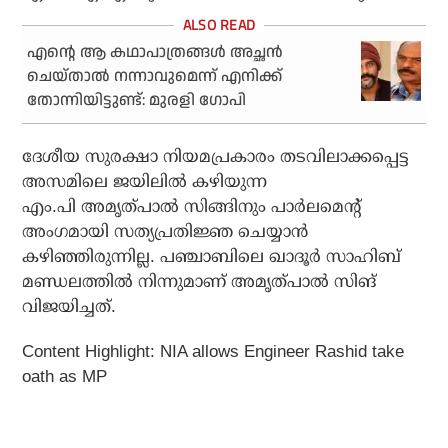
എന്റെ ആ കഥാപാത്രങ്ങൾ അച്ഛൻ
ചെയ്താൽ നന്നാവുമെന്ന് എനിക്ക്
തോന്നിയിട്ടുണ്ട്: മുരളി ഗോപി
ദേശീയ സുരക്ഷാ നിയമപ്രകാരം തടവിലാക്കപ്പെട്ട
അസമിലെ ജയിലിൽ കഴിയുന്ന
എം.പി അമൃത്പാൽ സിങ്ങിനും പാർലമെൻ്റ്
അംഗമായി സത്യപ്രതിജ്ഞ ചെയ്യാൻ
കഴിഞ്ഞിരുന്നില്ല. പഞ്ചാബിലെ ഖാദൂർ സാഹിബ്
മണ്ഡലത്തിൽ നിന്നുമാണ് അമൃത്പാൽ സിങ്
വിജയിച്ചത്.
Content Highlight: NIA allows Engineer Rashid take
oath as MP