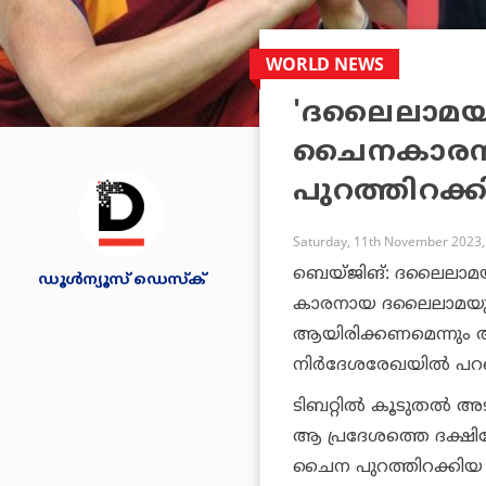
WORLD NEWS
'ദലൈലാമയു
ചൈനകാരനാ
പുറത്തിറക
Saturday, 11th November 2023,
ബെയ്ജിങ്: ദലൈലാമയുട
ഡൂള്‍ന്യൂസ് ഡെസ്‌ക്
കാരനായ ദലൈലാമയുടെ പ
ആയിരിക്കണമെന്നും 
നിര്‍ദേശരേഖയില്‍ പറ
ടിബറ്റില്‍ കൂടുതല്‍
ആ പ്രദേശത്തെ ദക്ഷിണ
ചൈന പുറത്തിറക്കിയ ര