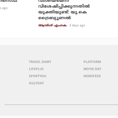
ുണിസെഫ്
വംശീയമെന്ന്
വിശേഷിപ്പിക്കുന്നതില്‍
s ago
യുക്തിയുണ്ട്: യു.കെ
ട്രൈബ്യൂണല്‍
3 days ago
ആദർശ് എം.കെ.
TRAVEL DIARY
PLATFORM
LIFEPLUS
MOVIE DAY
SPORTYOU
NEWSFEED
GULFDAY