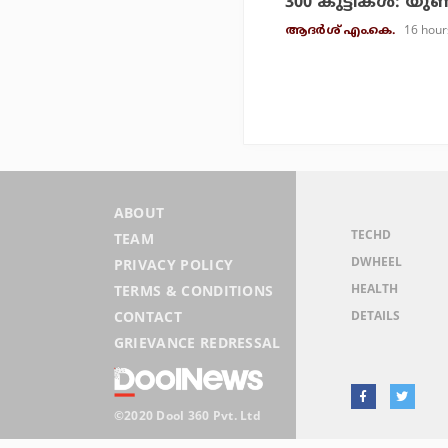
300 കുട്ടികള്‍: യ
16 hour
ആദർശ് എം.കെ.
ABOUT
TECHD
TEAM
DWHEEL
PRIVACY POLICY
HEALTH
TERMS & CONDITIONS
DETAILS
CONTACT
GRIEVANCE REDRESSAL
©2020 Dool 360 Pvt. Ltd