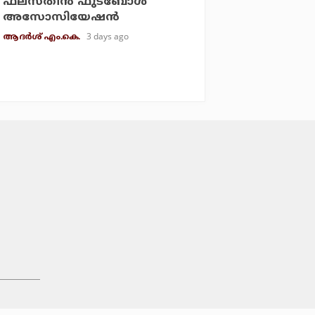
ഫലസ്തീന്‍ ഫുട്‌ബോള്‍
അസോസിയേഷന്‍
3 days ago
ആദർശ് എം.കെ.