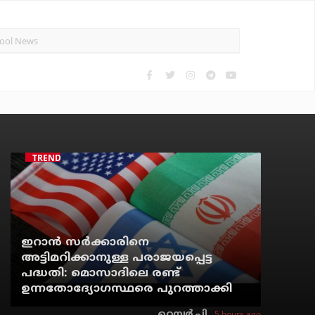
TRENDING
ഇറാന്‍ സര്‍ക്കാരിനെ
അട്ടിമറിക്കാനുള്ള പരാജയപ്പെട്ട
പദ്ധതി: മൊസാദിലെ രണ്ട്
ഉന്നതോദ്യോഗസ്ഥരെ പുറത്താക്കി
5 hours ago
റെന്വര്‍ പി