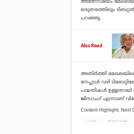
അതേസമയം മേഖലയില്‍ പ
ഒരുതരത്തിലും ടിബറ്റന്‍
പറഞ്ഞു.
Also Read
അതിര്‍ത്തി മേഖലയിലെ
നേപ്പാള്‍ വഴി ടിബേറ്റി
പദ്ധതികള്‍ ഉള്ളതായി 
ജിസാംഗ് എന്നാണ് വിശേഷ
Content Highlight: Next
CHINA
WORLD NEWS