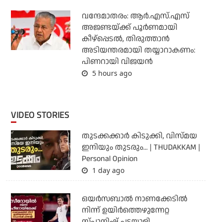
വന്ദേമാതരം: ആര്‍.എസ്.എസ്
അജണ്ടയ്ക്ക് പൂര്‍ണമായി
കീഴ്‌പ്പെടല്‍, തിരുത്താന്‍
അടിയന്തരമായി തയ്യാറാകണം:
പിണറായി വിജയന്‍
5 hours ago
VIDEO STORIES
തുടക്കക്കാര്‍ കിടുക്കി, വിസ്മയ
ഇനിയും തുടരും... | THUDAKKAM |
Personal Opinion
1 day ago
ഒയര്‍സബാൽ നാണക്കേടിൽ
നിന്ന് ഉയിർത്തെഴുന്നേറ്റ
സ്പാനിഷ് പടയാളി