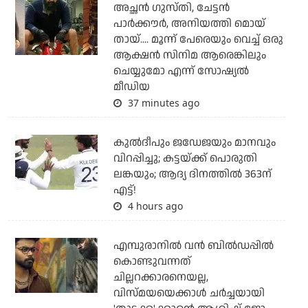
അച്ഛന്‍ ഗുസ്തി, ചേട്ടന്‍
പാര്‍ക്കൗര്‍, അനിയത്തി മൊയ്
തായ്.... മൂന്ന് പേരെയും വെച്ച് ഒരു
ആക്ഷന്‍ സിനിമ ആരെങ്കിലും
ചെയ്യുമോ എന്ന് സോഷ്യല്‍
മീഡിയ
37 minutes ago
കുല്‍ദീപും ജഡേജയും മാനവും
വിറപ്പിച്ചു; കട്ടയ്ക്ക് പൊരുതി
ലങ്കയും; ആദ്യ ദിനത്തില്‍ 363ന്
എട്ട്!
4 hours ago
എമ്പുരാനില്‍ വന്‍ ബില്‍ഡപ്പില്‍
കൊണ്ടുവന്നത്
ചില്ലറക്കാരനെയല്ല,
വിസ്മയയെക്കാള്‍ ചര്‍ച്ചയായി