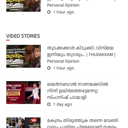
Personal Opinion
1 hour ago
VIDEO STORIES
തുടക്കക്കാര്‍ കിടുക്കി, വിസ്മയ
ഇനിയും തുടരും... | THUDAKKAM |
Personal Opinion
1 hour ago
ഒയര്‍സബാൽ നാണക്കേടിൽ
നിന്ന് ഉയിർത്തെഴുന്നേറ്റ
സ്പാനിഷ് പടയാളി
1 day ago
കേന്ദ്രം തിരുത്തുക തന്നെ വേണ്ടി
വരും പുതിയ പിള്ളേരാണ് സമരം