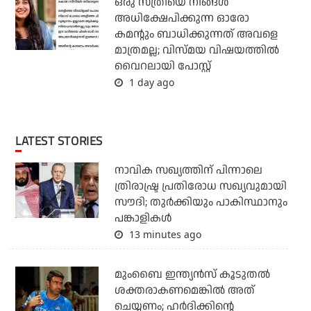
ഒരു സ്ത്രീയെ നിങ്ങള്‍
അധിക്ഷേപിക്കുന്ന ഓരോ
കമന്റും ബാധിക്കുന്നത് അവളെ
മാത്രമല്ല; വിസ്മയ വിഷയത്തില്‍
വൈറലായി പോസ്റ്റ്
1 day ago
LATEST STORIES
നാവിക സഖ്യത്തിന് പിന്നാലെ
ത്രിരാഷ്ട്ര പ്രതിരോധ സഖ്യവുമായി
സൗദി; തുര്‍ക്കിയും പാകിസ്ഥാനും
പങ്കാളികള്‍
13 minutes ago
മുംബൈ ഇന്ത്യന്‍സ് കൂടുതല്‍
ശക്തരാകണമെങ്കില്‍ അത്
ചെയ്യണം; ഹര്‍ദിക്കിന്റെ