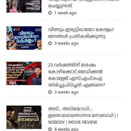
ചെയ്യുന്നത്
1 week ago
വീണ്ടും ഇരുട്ടിലായോ കേരളം?
ജനങ്ങൾ പ്രതികരിക്കുന്നു
3 weeks ago
23 വർഷത്തിന് ശേഷം
കോഴിക്കോട് മെഡിക്കൽ
കോളേജ് എസ്.എഫ്.ഐ
തിരിച്ചുപിടിച്ചത് എങ്ങനെ?
3 weeks ago
അടി... അടിയോടടി...
ഇതൊരൊന്നൊന്നര നോബഡി | I
NOBODY | MOVIE REVIEW
4 weeks ago