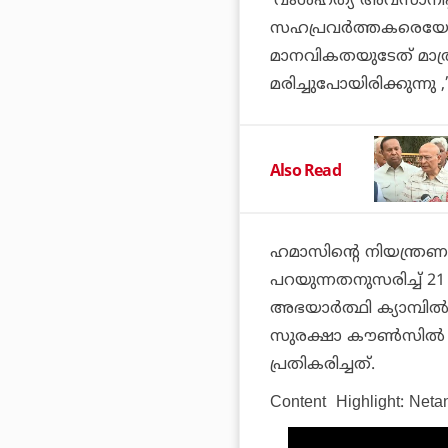
‘വംശഹത്യ അവസാനിപ്
സഹപ്രവർത്തകരെയോ സം
മാനവികതയുടേത് മാത്
മരിച്ചുപോയിരിക്കുന്നു
Also Read
ഹമാസിന്റെ നിയന്ത്
പറയുന്നതനുസരിച്ച് 
അഭയാർത്ഥി ക്യാമ്പിൽ 
സുരക്ഷാ കൗൺസിൽ നട
പ്രതികരിച്ചത്.
Content Highlight: Netan