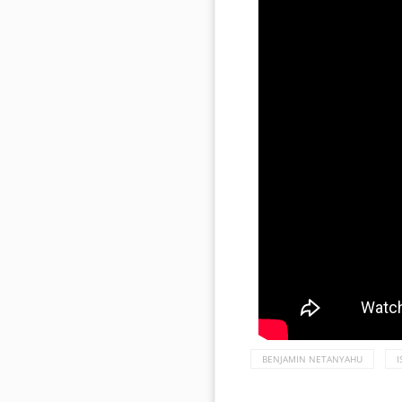
BENJAMIN NETANYAHU
I