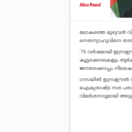
Also Read
ലോകത്തെ മുഴുവന്‍ വിപ
നെതന്യാഹുവിനെ തടയ
’76 വര്‍ഷമായി ഇസ്രഈ
കൂട്ടക്കൊലകളും തുര്‍ക
ജനതക്കൊപ്പം നിലകൊള്
ഗസയിൽ ഇസ്രഈൽ നടത്
ഐക്യരാഷ്ട്ര സഭ പരാജ
വിമർശനവുമായി അടുത്ത