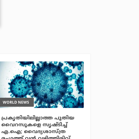
WORLD NEWS
പ്രകൃതിയിലില്ലാത്ത പുതിയ
വൈറസുകളെ സൃഷ്ടിച്ച്
എ.ഐ; വൈദ്യശാസ്ത്ര
രംഗത്ത് വന്‍ വഴിത്തിരിവ്