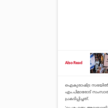
Also Read
ഐക്യരാഷ്ട്ര സഭയിൽ 
എം.പിമാരോട് സംസാര
പ്രകടിപ്പിച്ചത്.