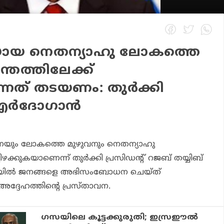
യായ നെതന്യാഹു ലോകത്തെ
്തത്തിലേക്ക്
ുന്നത് തടയണം: തുർക്കി
്‌ എർദോഗാൻ
െയും ലോകത്തെ മുഴുവനും നെതന്യാഹു
്ചിഴക്കുകയാണെന്ന് തുര്‍ക്കി പ്രസിഡന്റ് റജബ് തയ്യിബ്
യിൽ ജനങ്ങളെ അഭിസംബോധന ചെയ്ത്
്ദേഹത്തിന്റെ പ്രസ്താവന.
​ഗസയിലെ കൂട്ടക്കുരുതി; ഇസ്രഈൽ