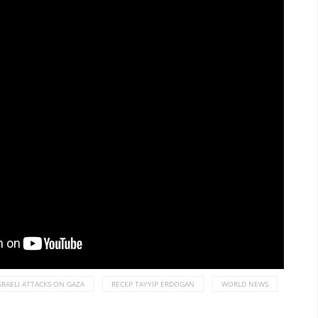
SRAELI ATTACKS ON GAZA
RECEP TAYYIP ERDOGAN
WORLD NEWS