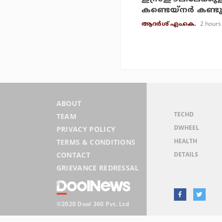
കണ്ടെയ്‌നര്‍ കണ്ടു
2 hours
ആദർശ് എം.കെ.
ABOUT
TECHD
TEAM
DWHEEL
PRIVACY POLICY
HEALTH
TERMS & CONDITIONS
DETAILS
CONTACT
GRIEVANCE REDRESSAL
©2020 Dool 360 Pvt. Ltd