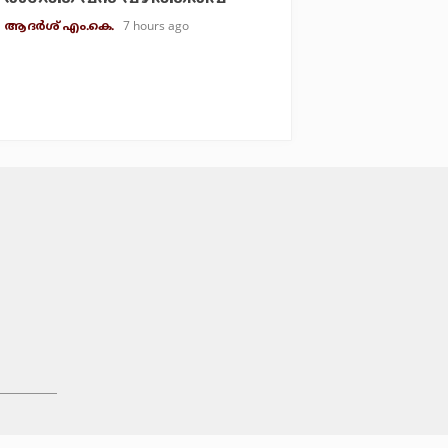
7 hours ago
ആദർശ് എം.കെ.