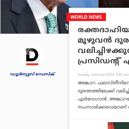
WORLD NEWS
രക്തദാഹി
മുഴുവൻ ദുരന
വലിച്ചിഴക്ക
പ്രസിഡന്റ
ഡൂള്‍ന്യൂസ് ഡെസ്‌ക്
Sunday, 2nd June 2024, 9:45 pm
അങ്കാറ: ഫലസ്തീനിന
ദുരന്തത്തിലേക്ക് വലിച
എർദോഗാൻ. അങ്കാറ
സംസാരിക്കവെയാണ് അദ