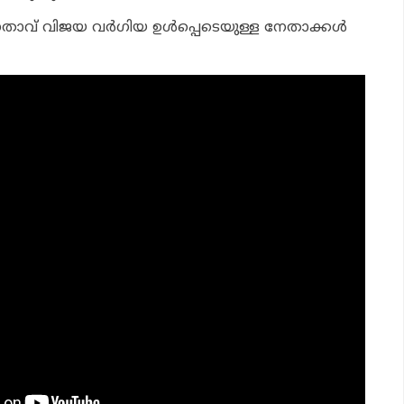
താവ് വിജയ വര്‍ഗിയ ഉള്‍പ്പെടെയുള്ള നേതാക്കള്‍