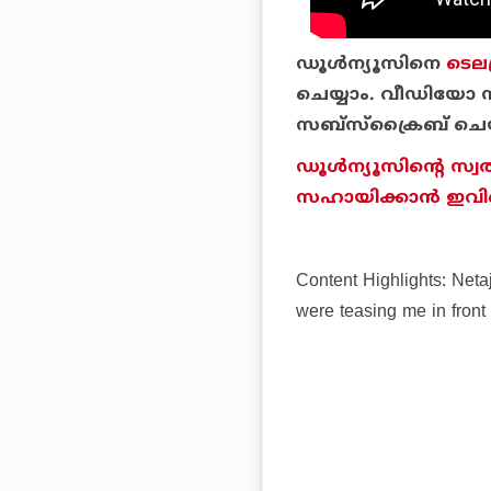
ഡൂള്‍ന്യൂസിനെ
ടെലഗ
ചെയ്യാം. വീഡിയോ സ
സബ്‌സ്‌ക്രൈബ് ചെയ
ഡൂള്‍ന്യൂസിന്റെ സ്വ
സഹായിക്കാന്‍ ഇവിടെ 
Content Highlights: Net
were teasing me in front