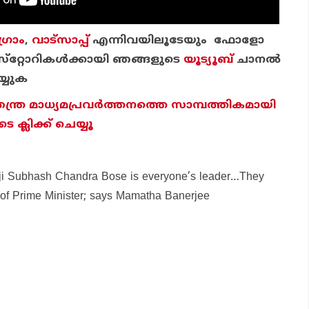
്രാം
,
വാട്‌സാപ്പ്
എന്നിവയിലൂടേയും ഫോളോ
്‌റ്റോറികള്‍ക്കായി ഞങ്ങളുടെ
യൂട്യൂബ്
ചാന
ല്‍
്യുക
തന്ത്ര മാധ്യമപ്രവര്‍ത്തനത്തെ സാമ്പത്തികമായി
ക്ലിക്ക് ചെയ്യൂ
aji Subhash Chandra Bose is everyone’s leader…They
 of Prime Minister; says Mamatha Banerjee