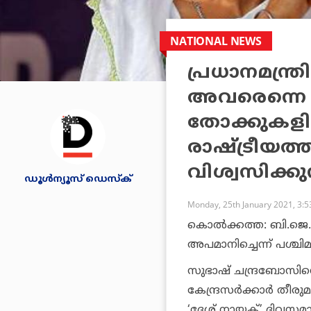
NATIONAL NEWS
പ്രധാനമന്ത്രി
അവരെന്നെ ക
തോക്കുകളില്
രാഷ്ട്രീയത്
വിശ്വസിക്കു
ഡൂള്‍ന്യൂസ് ഡെസ്‌ക്
Monday, 25th January 2021, 3:
കൊല്‍ക്കത്ത: ബി.ജെ
അപമാനിച്ചെന്ന് പശ്ചിമബ
സുഭാഷ് ചന്ദ്രബോസിന്
കേന്ദ്രസര്‍ക്കാര്‍ തീര
‘ദേശ് നായക്’ ദിവസമ