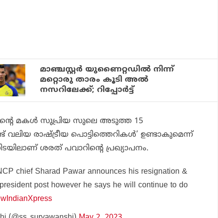
മാഞ്ചസ്റ്റര്‍ യുണൈറ്റഡില്‍ നിന്ന്
മറ്റൊരു താരം കൂടി അല്‍
നസറിലേക്ക്; റിപ്പോര്‍ട്ട്
്റെ മകള്‍ സുപ്രിയ സുലെ അടുത്ത 15
്ട് വലിയ രാഷ്ട്രീയ പൊട്ടിത്തെറികള്‍’ ഉണ്ടാകുമെന്ന്
തിനിടയിലാണ് ശരത് പവാറിന്റെ പ്രഖ്യാപനം.
NCP chief Sharad Pawar announces his resignation &
 president post however he says he will continue to do
IndianXpress
hi (@ss_suryawanshi)
May 2, 2023