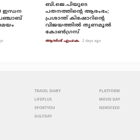
ബി.ജെ.പിയുടെ
20 ഇന്ധന
പതനത്തിന്റെ ആരംഭം;
പഞ്ചാബ്
പ്രശാന്ത് കിഷോറിന്റെ
രമേയം
വിജയത്തില്‍ തൃണമൂല്‍
കോണ്‍ഗ്രസ്
go
2 days ago
ആദർശ് എം.കെ.
TRAVEL DIARY
PLATFORM
LIFEPLUS
MOVIE DAY
SPORTYOU
NEWSFEED
GULFDAY