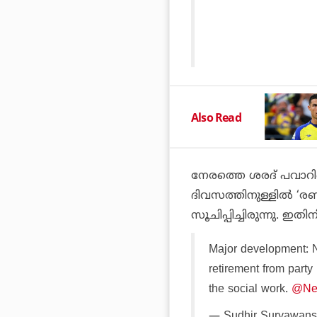
Also Read
നേരത്തെ ശരദ് പവാറിന
ദിവസത്തിനുള്ളില്‍ ‘രണ
സൂചിപ്പിച്ചിരുന്നു. ഇ
Major development: 
retirement from party
the social work.
@New
— Sudhir Suryawans