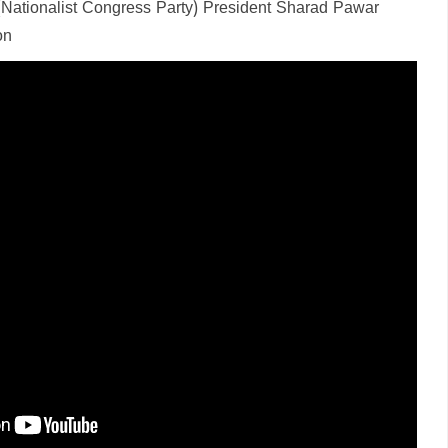
(Nationalist Congress Party) President Sharad Pawar
on