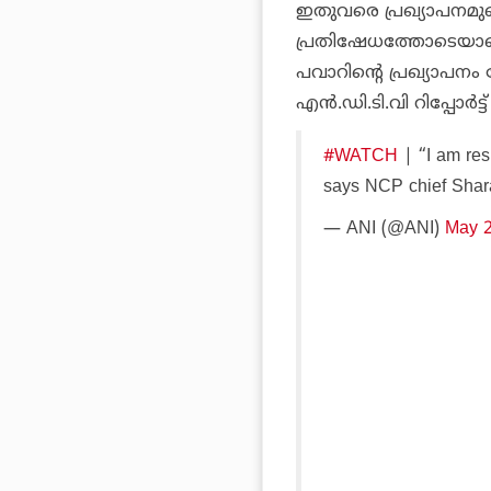
ഇതുവരെ പ്രഖ്യാപനമുണ്ട
പ്രതിഷേധത്തോടെയാണ് 
പവാറിന്റെ പ്രഖ്യാപനം
എന്‍.ഡി.ടി.വി റിപ്പോര്‍ട്
#WATCH
| “I am res
says NCP chief Sha
— ANI (@ANI)
May 2