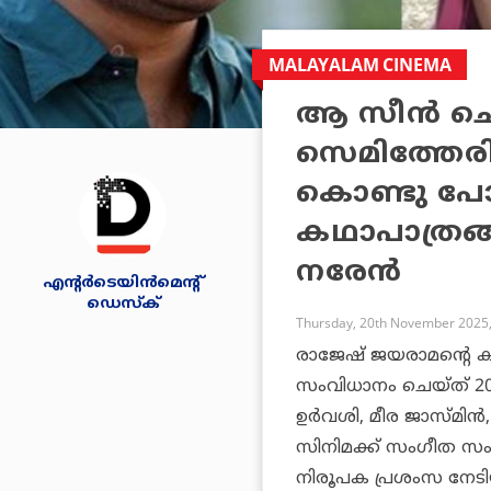
MALAYALAM CINEMA
ആ സീന്‍ ചെയ
സെമിത്തേരി
കൊണ്ടു പോക
കഥാപാത്രങ്ങ
നരേന്‍
എന്റര്‍ടെയിന്‍മെന്റ്
ഡെസ്‌ക്
Thursday, 20th November 2025,
രാജേഷ് ജയരാമന്റെ ക
സംവിധാനം ചെയ്ത് 200
ഉര്‍വശി, മീര ജാസ്മിന
സിനിമക്ക് സംഗീത സം
നിരൂപക പ്രശംസ നേടി