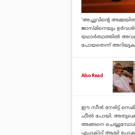
‘അച്ചുവിന്റെ അമ്മയില
ജാസ്മിനെയും ഉര്‍വശി
യഥാര്‍ത്ഥത്തില്‍ അവ
പോയതെന്ന് അറിയുക. തീ
Also Read
ഈ സീന്‍ നേരിട്ട് സെമി
ഫീല്‍ പോയി. അതുകൊണ്
അങ്ങനെ ചെയ്യുമ്പോള്
എഫക്ടട് ആയി പോകും,