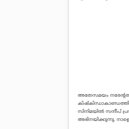
അതേസമയം നരേന്റതായ
കിഷ്‌കിന്ധാകാണ്ഡത്തിന
സിനിമയില്‍ സന്ദീപ് പ്ര
അഭിനയിക്കുന്നു. നാള