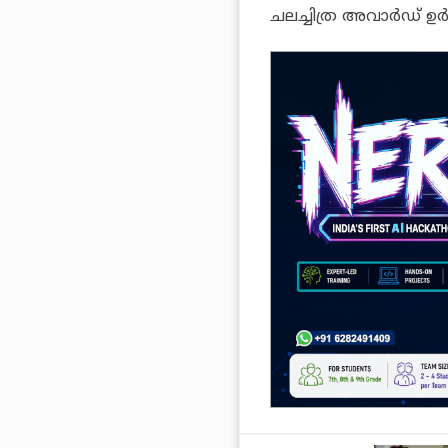
ചലച്ചിത്ര അവാര്‍ഡ് ഉര്