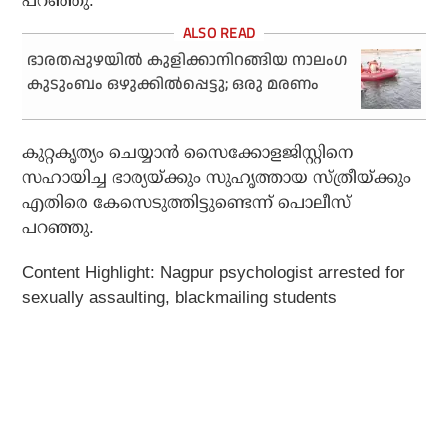
പറഞ്ഞു.
ഭാരതപ്പുഴയിൽ കുളിക്കാനിറങ്ങിയ നാലംഗ
കുടുംബം ഒഴുക്കിൽപ്പെട്ടു; ഒരു മരണം
കുറ്റകൃത്യം ചെയ്യാൻ സൈക്കോളജിസ്റ്റിനെ
സഹായിച്ച ഭാര്യയ്ക്കും സുഹൃത്തായ സ്ത്രീയ്ക്കും
എതിരെ കേസെടുത്തിട്ടുണ്ടെന്ന് പൊലീസ്
പറഞ്ഞു.
Content Highlight: Nagpur psychologist arrested for
sexually assaulting, blackmailing students