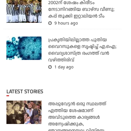
2002ന് ശേഷം കിരീടം
നേടാനിറങ്ങിയ ബാഴ്സ വീണു;
കപ്പ് തൂക്കി ഇറ്റാലിയൻ ടീം
9 hours ago
പ്രകൃതിയിലില്ലാത്ത പുതിയ
വൈറസുകളെ സൃഷ്ടിച്ച് എ.ഐ;
വൈദ്യശാസ്ത്ര രംഗത്ത് വന്‍
വഴിത്തിരിവ്
1 day ago
LATEST STORIES
അപ്പുവേട്ടന്‍ ഒരു സ്ഥലത്ത്
എത്തിയ ശേഷമാണ്
അവിടുത്തെ കാര്യങ്ങള്‍
അന്വേഷിക്കുക,
ഞാനങ്ങനെയല്ല: വിസ്മയ