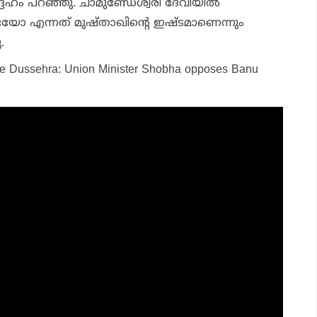
ദേഹം പറഞ്ഞു. ചാമുണ്ഡേശ്വരി ദേവിയില്‍
യോ എന്നത് മുഷ്താഖിന്റെ ഇഷ്ടമാണെന്നും
.
ore Dussehra: Union Minister Shobha opposes Banu