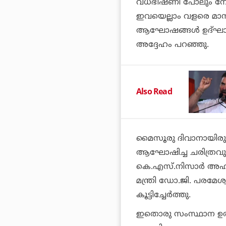
വധഭീഷണി പോലും നേരിടേണ്
ഇവയെല്ലാം വളരെ മാന്
ആഘോഷങ്ങള്‍ ഉദ്ഘാട
അദ്ദേഹം പറഞ്ഞു.
Also Read
മൈസൂരു ദിവാനായിരുന
ആഘോഷിച്ച ചരിത്രവും
കെ.എസ്.നിസാര്‍ അഹമ്
മന്ത്രി ഡോ.ജി. പരമേശ
കൂട്ടിച്ചേര്‍ത്തു.
ഇതൊരു സംസ്ഥാന ഉത്