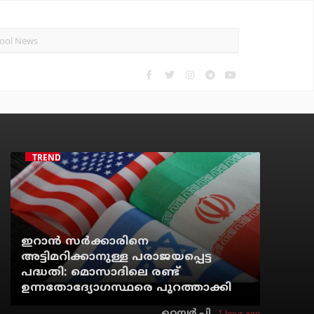
TRENDING
ഇറാന്‍ സര്‍ക്കാരിനെ
അട്ടിമറിക്കാനുള്ള പരാജയപ്പെട്ട
പദ്ധതി: മൊസാദിലെ രണ്ട്
ഉന്നതോദ്യോഗസ്ഥരെ പുറത്താക്കി
1 hour ago
റെന്വര്‍ പി