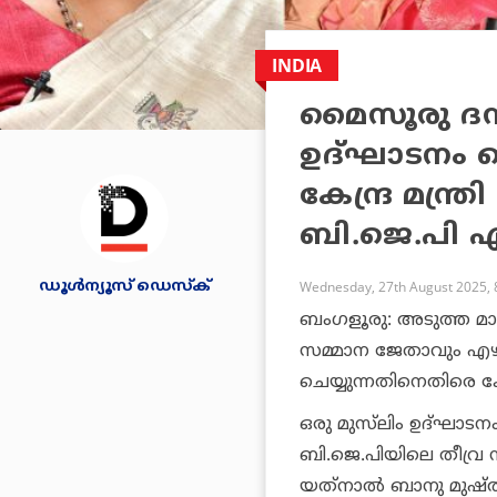
INDIA
മൈസൂരു ദസ
ഉദ്ഘാടനം ചെ
കേന്ദ്ര മന്ത
ബി.ജെ.പി എ
ഡൂള്‍ന്യൂസ് ഡെസ്‌ക്
Wednesday, 27th August 2025, 
ബംഗളൂരു: അടുത്ത മാ
സമ്മാന ജേതാവും എഴ
ചെയ്യുന്നതിനെതിരെ കേ
ഒരു മുസ്‌ലിം ഉദ്ഘാട
ബി.ജെ.പിയിലെ തീവ്ര
യത്‌നാല്‍ ബാനു മുഷ്