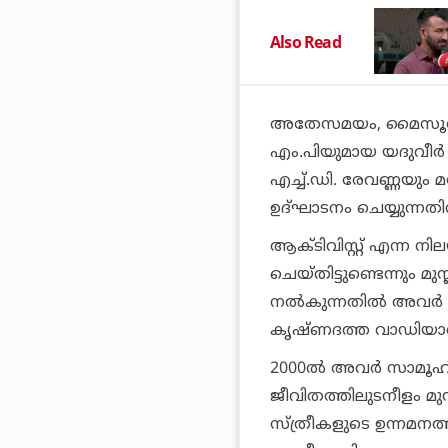
Also Read
അതേസമയം, മൈസൂരു 
എം.പിയുമായ യദുവീര
എച്ച്.ഡി. രേവണ്ണയ
ഉദ്ഘാടനം ചെയ്യുന്നതിന
ആക്ടിവിസ്റ്റ് എന്ന 
ചെയ്തിട്ടുണ്ടെന്നും മു
നല്‍കുന്നതില്‍ അവര്‍ 
കൃഷ്ണദത്ത വാഡിയാര്
2000ല്‍ അവര്‍ സാമൂ
ജീവിതത്തിലുടനീളം മുസ
സ്ത്രീകളുടെ ഉന്നമനത്