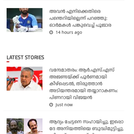
അവന്‍ എനിക്കെതിരെ
പന്തെറിയില്ലെന്ന് പറഞ്ഞു:
ഓര്‍മകള്‍ പങ്കുവെച്ച് പൂജാര
14 hours ago
LATEST STORIES
വന്ദേമാതരം: ആര്‍.എസ്.എസ്
അജണ്ടയ്ക്ക് പൂര്‍ണമായി
കീഴ്‌പ്പെടല്‍, തിരുത്താന്‍
അടിയന്തരമായി തയ്യാറാകണം:
പിണറായി വിജയന്‍
Just now
ആദ്യം ചേട്ടനെ സഹായിച്ചു, ഇപ്പൊ
ദേ അനിയത്തിയെ ബുദ്ധിമുട്ടിച്ചു,