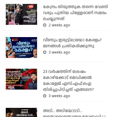
കേന്ദ്രം തിരുത്തുക തന്നെ വേണ്ടി
വരും പുതിയ പിള്ളേരാണ് സമരം
ചെയ്യുന്നത്
2 weeks ago
വീണ്ടും ഇരുട്ടിലായോ കേരളം?
ജനങ്ങൾ പ്രതികരിക്കുന്നു
3 weeks ago
23 വർഷത്തിന് ശേഷം
കോഴിക്കോട് മെഡിക്കൽ
കോളേജ് എസ്.എഫ്.ഐ
തിരിച്ചുപിടിച്ചത് എങ്ങനെ?
3 weeks ago
അടി... അടിയോടടി...
ഇതൊരൊന്നൊന്നര നോബഡി | I