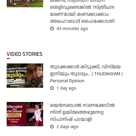
മരണം; സ്ത്രീധന പീഡന
തെളിവുണ്ടെങ്കില്‍ 'സ്ത്രീധന
മരണ'മായി കണക്കാക്കാം:
അലഹാബാദ് ഹൈക്കോടതി
43 minutes ago
VIDEO STORIES
തുടക്കക്കാര്‍ കിടുക്കി, വിസ്മയ
ഇനിയും തുടരും... | THUDAKKAM |
Personal Opinion
1 day ago
ഒയര്‍സബാൽ നാണക്കേടിൽ
നിന്ന് ഉയിർത്തെഴുന്നേറ്റ
സ്പാനിഷ് പടയാളി
2 days ago