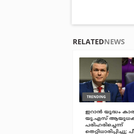
RELATED
NEWS
TRENDING
ഇറാന്‍ യുദ്ധം ക
യു.എസ് ആയുധക്
പരിഹരിച്ചെന്ന്
തെറ്റിധാരിപ്പിച്ചു; പീറ