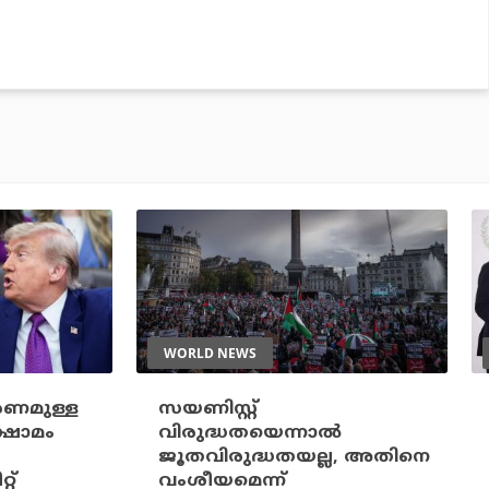
WORLD NEWS
ാരണമുള്ള
സയണിസ്റ്റ്
ഷാമം
വിരുദ്ധതയെന്നാല്‍
ജൂതവിരുദ്ധതയല്ല, അതിനെ
്റ്
വംശീയമെന്ന്