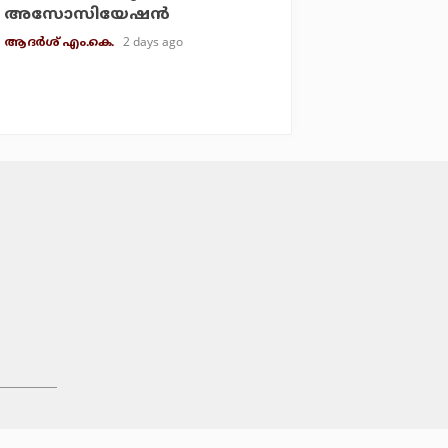
അസോസിയേഷന്‍
2 days ago
ആദർശ് എം.കെ.