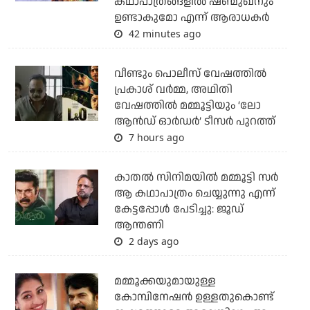
കഥാപാത്രങ്ങളില്‍ ഷണ്മുഖനും
ഉണ്ടാകുമോ എന്ന് ആരാധകര്‍
42 minutes ago
വീണ്ടും പൊലീസ് വേഷത്തിൽ
പ്രകാശ് വർമ്മ, അഥിതി
വേഷത്തിൽ മമ്മൂട്ടിയും ‘ലോ
ആൻഡ് ഓർഡർ’ ടീസർ പുറത്ത്
7 hours ago
കാതൽ സിനിമയിൽ മമ്മൂട്ടി സർ
ആ കഥാപാത്രം ചെയ്യുന്നു എന്ന്
കേട്ടപ്പോൾ പേടിച്ചു: ജൂഡ്
ആന്തണി
2 days ago
മമ്മൂക്കയുമായുള്ള
കോമ്പിനേഷൻ ഉള്ളതുകൊണ്ട്