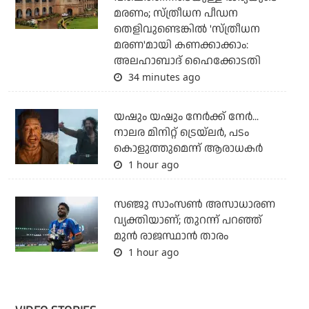
മരണം; സ്ത്രീധന പീഡന
തെളിവുണ്ടെങ്കില്‍ 'സ്ത്രീധന
മരണ'മായി കണക്കാക്കാം:
അലഹാബാദ് ഹൈക്കോടതി
34 minutes ago
യഷും യഷും നേര്‍ക്ക് നേര്‍...
നാലര മിനിറ്റ് ട്രെയ്‌ലര്‍, പടം
കൊളുത്തുമെന്ന് ആരാധകര്‍
1 hour ago
സഞ്ജു സാംസണ്‍ അസാധാരണ
വ്യക്തിയാണ്; തുറന്ന് പറഞ്ഞ്
മുന്‍ രാജസ്ഥാന്‍ താരം
1 hour ago