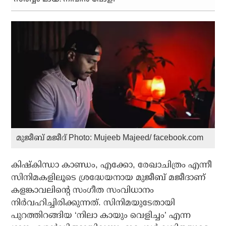
മുജീബ് മജീദ് Photo: Mujeeb Majeed/ facebook.com
കിഷ്‌കിന്ധാ കാണ്ഡം, എക്കോ, രേഖാചിത്രം എന്നീ
സിനിമകളിലൂടെ ശ്രദ്ധേയനായ മുജീബ് മജീദാണ്
കളങ്കാവലിന്റെ സംഗീത സംവിധാനം
നിര്‍വഹിച്ചിരിക്കുന്നത്. സിനിമയുടേതായി
പുറത്തിറങ്ങിയ ‘നിലാ കായും വെളിച്ചം’ എന്ന