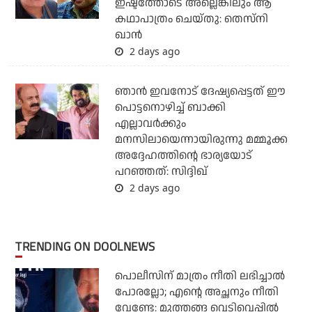
ഇഷ്ടത്തോടെ അല്ലെങ്കിലും ആ
കഥാപാത്രം ചെയ്തു: തെസ്നി
ഖാൻ
2 days ago
ഞാന്‍ ഇവനോട് ദേഷ്യപ്പെട്ടത് ഈ
പൊട്ടനൊഴിച്ച് ബാക്കി
എല്ലാവര്‍ക്കും
മനസിലായെന്നായിരുന്നു മമ്മൂക്ക
അദ്ദേഹത്തിന്റെ ഭാര്യയോട്
പറഞ്ഞത്: സിദ്ദിഖ്
2 days ago
TRENDING ON DOOLNEWS
പൊലീസിന് മാത്രം നീതി ലഭിച്ചാല്‍
പോരല്ലോ; എന്റെ അച്ഛനും നീതി
വേണ്ടേ: മുത്തങ്ങ വെടിവെപ്പില്‍