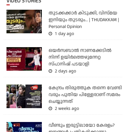
VIDEO STORIES
തുടക്കക്കാര്‍ കിടുക്കി, വിസ്മയ
ഇനിയും തുടരും... | THUDAKKAM |
Personal Opinion
1 day ago
ഒയര്‍സബാൽ നാണക്കേടിൽ
നിന്ന് ഉയിർത്തെഴുന്നേറ്റ
സ്പാനിഷ് പടയാളി
2 days ago
കേന്ദ്രം തിരുത്തുക തന്നെ വേണ്ടി
വരും പുതിയ പിള്ളേരാണ് സമരം
ചെയ്യുന്നത്
2 weeks ago
വീണ്ടും ഇരുട്ടിലായോ കേരളം?