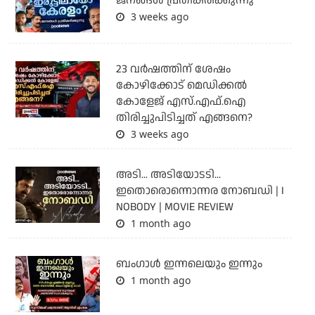
ജനങ്ങൾ പ്രതികരിക്കുന്നു
3 weeks ago
23 വർഷത്തിന് ശേഷം
കോഴിക്കോട് മെഡിക്കൽ
കോളേജ് എസ്.എഫ്.ഐ
തിരിച്ചുപിടിച്ചത് എങ്ങനെ?
3 weeks ago
അടി... അടിയോടടി...
ഇതൊരൊന്നൊന്നര നോബഡി | I
NOBODY | MOVIE REVIEW
1 month ago
ബംഗാള്‍ ഇന്നലെയും ഇന്നും
1 month ago