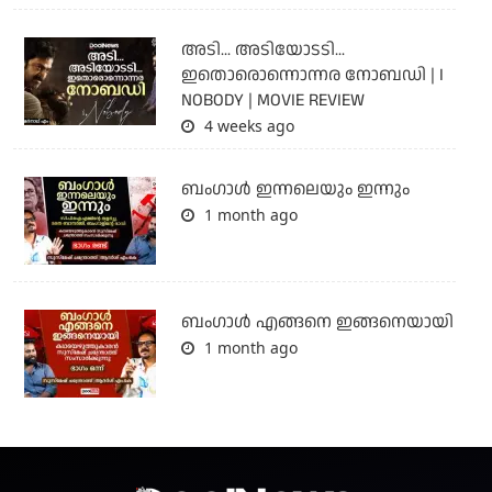
അടി... അടിയോടടി...
ഇതൊരൊന്നൊന്നര നോബഡി | I
NOBODY | MOVIE REVIEW
4 weeks ago
ബംഗാള്‍ ഇന്നലെയും ഇന്നും
1 month ago
ബം​ഗാൾ എങ്ങനെ ഇങ്ങനെയായി
1 month ago