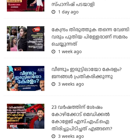
സ്പാനിഷ് പടയാളി
1 day ago
കേന്ദ്രം തിരുത്തുക തന്നെ വേണ്ടി
വരും പുതിയ പിള്ളേരാണ് സമരം
ചെയ്യുന്നത്
1 week ago
വീണ്ടും ഇരുട്ടിലായോ കേരളം?
ജനങ്ങൾ പ്രതികരിക്കുന്നു
3 weeks ago
23 വർഷത്തിന് ശേഷം
കോഴിക്കോട് മെഡിക്കൽ
കോളേജ് എസ്.എഫ്.ഐ
തിരിച്ചുപിടിച്ചത് എങ്ങനെ?
3 weeks ago