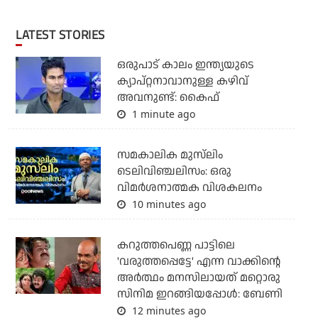
LATEST STORIES
ഒരുപാട് കാലം ഇന്ത്യയുടെ
ക്യാപ്റ്റനാവാനുള്ള കഴിവ്
അവനുണ്ട്: കൈഫ്
1 minute ago
സമകാലിക മുസ്‌ലിം
ടെലിവിഞ്ചലിസം: ഒരു
വിമര്‍ശനാത്മക വിശകലനം
10 minutes ago
കറുത്തപെണ്ണ പാട്ടിലെ
'വരുത്തപ്പെട്ടേ' എന്ന വാക്കിന്റെ
അർത്ഥം മനസിലായത് മറ്റൊരു
സിനിമ ഇറങ്ങിയപ്പോൾ: ബേണി
12 minutes ago