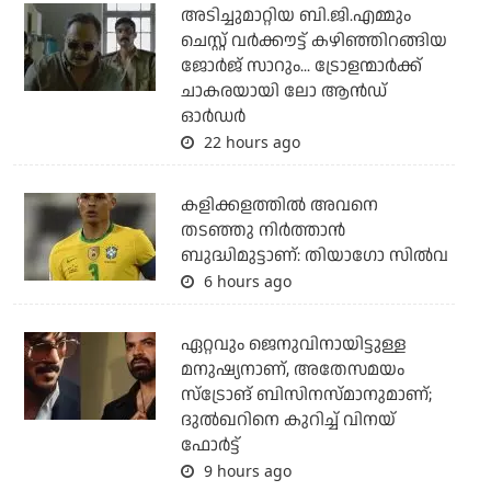
അടിച്ചുമാറ്റിയ ബി.ജി.എമ്മും
ചെസ്റ്റ് വര്‍ക്കൗട്ട് കഴിഞ്ഞിറങ്ങിയ
ജോര്‍ജ് സാറും... ട്രോളന്മാര്‍ക്ക്
ചാകരയായി ലോ ആന്‍ഡ്
ഓര്‍ഡര്‍
22 hours ago
കളിക്കളത്തില്‍ അവനെ
തടഞ്ഞു നിര്‍ത്താന്‍
ബുദ്ധിമുട്ടാണ്: തിയാഗോ സില്‍വ
6 hours ago
ഏറ്റവും ജെനുവിനായിട്ടുള്ള
മനുഷ്യനാണ്, അതേസമയം
സ്‌ട്രോങ് ബിസിനസ്മാനുമാണ്;
ദുല്‍ഖറിനെ കുറിച്ച് വിനയ്
ഫോര്‍ട്ട്
9 hours ago