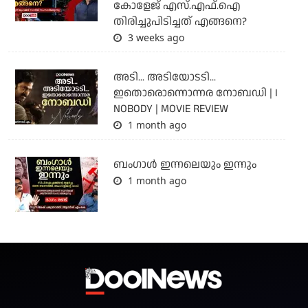
കോളേജ് എസ്.എഫ്.ഐ
തിരിച്ചുപിടിച്ചത് എങ്ങനെ?
3 weeks ago
അടി... അടിയോടടി...
ഇതൊരൊന്നൊന്നര നോബഡി | I
NOBODY | MOVIE REVIEW
1 month ago
ബംഗാള്‍ ഇന്നലെയും ഇന്നും
1 month ago