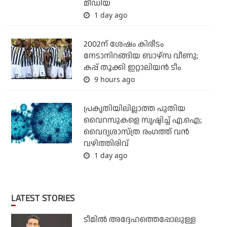
മീഡിയ
1 day ago
2002ന് ശേഷം കിരീടം
നേടാനിറങ്ങിയ ബാഴ്സ വീണു;
കപ്പ് തൂക്കി ഇറ്റാലിയൻ ടീം
9 hours ago
പ്രകൃതിയിലില്ലാത്ത പുതിയ
വൈറസുകളെ സൃഷ്ടിച്ച് എ.ഐ;
വൈദ്യശാസ്ത്ര രംഗത്ത് വന്‍
വഴിത്തിരിവ്
1 day ago
LATEST STORIES
ടീമില്‍ അദ്ദേഹത്തെപ്പോലുള്ള