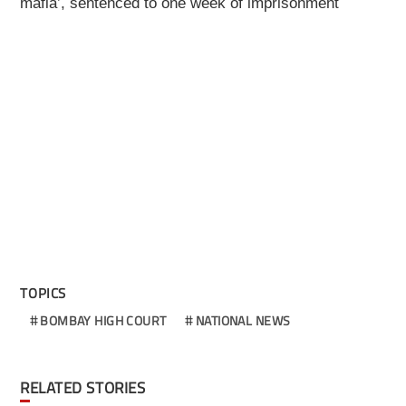
mafia’, sentenced to one week of imprisonment
TOPICS
BOMBAY HIGH COURT
NATIONAL NEWS
RELATED STORIES