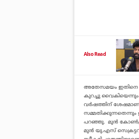
Also Read
അതേസമയം ഇതിനെ വിമർ
കുറച്ചു വൈകിയെന്നും
വർഷത്തിന് ശേഷമാണ് മ
സമ്മതിക്കുന്നതെന്നും
പറഞ്ഞു. മുൻ കോൺഗ്
മുൻ യു.എസ് സെക്രട്ട