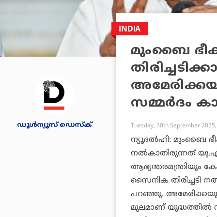
INDIA
മുംബൈ ഭീക
തിരിച്ചടിക്ക
അമേരിക്കയുള
സമ്മര്‍ദം 
ഡൂള്‍ന്യൂസ് ഡെസ്‌ക്
Tuesday, 30th September 2025,
ന്യൂദൽഹി: മുംബൈ ഭീക
നൽകാതിരുന്നത് യു.എസ
ആഭ്യന്തരമന്ത്രിയും
സൈനിക തിരിച്ചടി നൽക
പറഞ്ഞു. അമേരിക്കയു
മൂലമാണ് യുദ്ധത്തിൽ ന