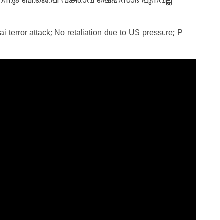
ന്നും ബി.ജെ.പി വക്താവ് ഷെഹ്‌സാദ് പുനവല്ല
i terror attack; No retaliation due to US pressure; P