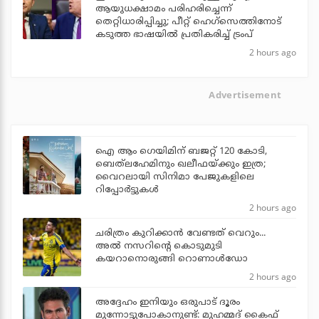
ആയുധക്ഷാമം പരിഹരിച്ചെന്ന്
തെറ്റിധാരിപ്പിച്ചു; പീറ്റ് ഹെഗ്‌സെത്തിനോട്
കടുത്ത ഭാഷയില്‍ പ്രതികരിച്ച് ട്രംപ്
2 hours ago
Advertisement
ഐ ആം ഗെയിമിന് ബജറ്റ് 120 കോടി,
ബെത്‌ലഹേമിനും ഖലീഫയ്ക്കും ഇത്ര;
വൈറലായി സിനിമാ പേജുകളിലെ
റിപ്പോര്‍ട്ടുകള്‍
2 hours ago
ചരിത്രം കുറിക്കാന്‍ വേണ്ടത് വെറും...
അല്‍ നസറിന്റെ കൊടുമുടി
കയറാനൊരുങ്ങി റൊണാള്‍ഡോ
2 hours ago
അദ്ദേഹം ഇനിയും ഒരുപാട് ദൂരം
മുന്നോട്ടുപോകാനുണ്ട്: മുഹമ്മദ് കൈഫ്