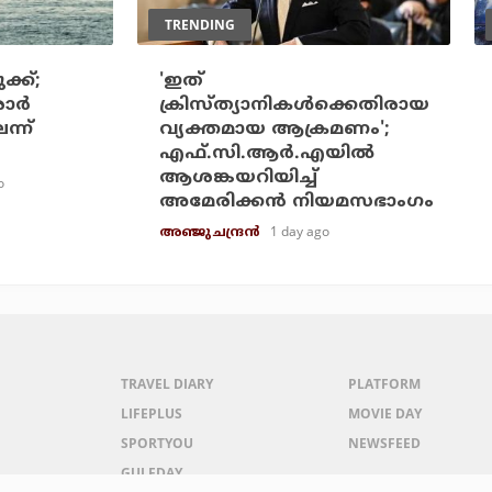
TRENDING
്ക്;
'ഇത്
ര്‍
ക്രിസ്ത്യാനികള്‍ക്കെതിരായ
ന്ന്
വ്യക്തമായ ആക്രമണം';
എഫ്.സി.ആര്‍.എയില്‍
ആശങ്കയറിയിച്ച്
o
അമേരിക്കന്‍ നിയമസഭാംഗം
1 day ago
അഞ്ജു ചന്ദ്രന്‍
TRAVEL DIARY
PLATFORM
LIFEPLUS
MOVIE DAY
SPORTYOU
NEWSFEED
GULFDAY