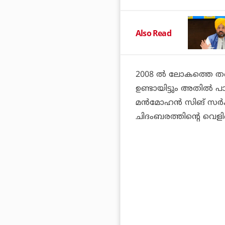
Also Read
2008 ൽ ലോകത്തെ തന
ഉണ്ടായിട്ടും അതിൽ പാകി
മൻമോഹൻ സിങ് സർക്കാർ
ചിദംബരത്തിന്റെ വെളി