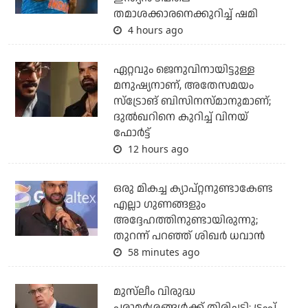
തമാശക്കാരനെക്കുറിച്ച് ഷമി
4 hours ago
ഏറ്റവും ജെനുവിനായിട്ടുള്ള
മനുഷ്യനാണ്, അതേസമയം
സ്‌ട്രോങ് ബിസിനസ്മാനുമാണ്;
ദുല്‍ഖറിനെ കുറിച്ച് വിനയ്
ഫോര്‍ട്ട്
12 hours ago
ഒരു മികച്ച ക്യാപ്റ്റനുണ്ടാകേണ്ട
എല്ലാ ഗുണങ്ങളും
അദ്ദേഹത്തിനുണ്ടായിരുന്നു;
തുറന്ന് പറഞ്ഞ് ശിഖര്‍ ധവാന്‍
58 minutes ago
മുസ്‌ലീം വിരുദ്ധ
പരാമര്‍ശങ്ങള്‍ക്ക് തിരിച്ചടി; ട്രംപ്