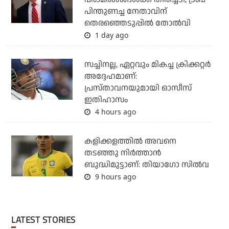
പിന്തുണച്ച നേതാവിന്
തെരഞ്ഞെടുപ്പില്‍ തോല്‍വി
1 day ago
സച്ചിനല്ല, ഏറ്റവും മികച്ച ക്രിക്കറ്റര്‍
അദ്ദേഹമാണ്:
പ്രസ്താവനയുമായി ഓസീസ്
ഇതിഹാസം
4 hours ago
കളിക്കളത്തില്‍ അവനെ
തടഞ്ഞു നിര്‍ത്താന്‍
ബുദ്ധിമുട്ടാണ്: തിയാഗോ സില്‍വ
9 hours ago
LATEST STORIES