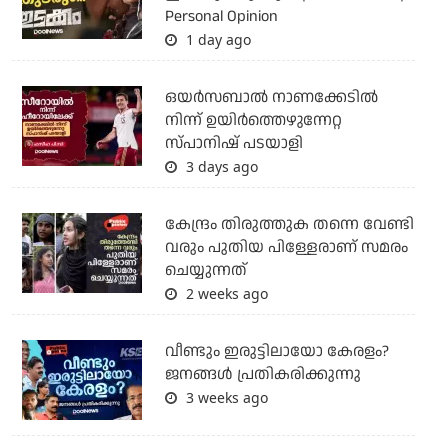
Personal Opinion
1 day ago
ഒയര്‍സബാൽ നാണക്കേടിൽ
നിന്ന് ഉയിർത്തെഴുന്നേറ്റ
സ്പാനിഷ് പടയാളി
3 days ago
കേന്ദ്രം തിരുത്തുക തന്നെ വേണ്ടി
വരും പുതിയ പിള്ളേരാണ് സമരം
ചെയ്യുന്നത്
2 weeks ago
വീണ്ടും ഇരുട്ടിലായോ കേരളം?
ജനങ്ങൾ പ്രതികരിക്കുന്നു
3 weeks ago