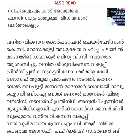
സി.പി.ഐ.എം കരട് രേഖയിലെ
ഫാസിസവും മാതൃഭൂമി, മീഡിയവണ്‍
വാര്‍ത്തകളും
വനിത വികസന കോര്‍പറേഷന്‍ ചെയര്‍പേഴ്സണ്‍
കെ.സി. റോസക്കുട്ടി അധ്യക്ഷത വഹിച്ച ചടങ്ങില്‍
മാനേജിങ് ഡയറക്ടര്‍ ബിന്ദു വി.സി. സ്വാഗതം
ആശംസിച്ചു. വനിത ശിശുവികസന വകുപ്പ്
പ്രിന്‍സിപ്പല്‍ സെക്രട്ടറി ഡോ. ശര്‍മ്മിള മേരി
ജോസഫ് ആമുഖ പ്രഭാഷണം നടത്തി. കാനറ
ബാങ്ക് ഡെപ്യൂട്ടി ജനറല്‍ മാനേജര്‍ ബാലാജി റാവു,
ഐ.ഡി.ബി.ഐ ബാങ്ക് ജനറല്‍ മാനേജര്‍ ഷിജു
വര്‍ഗീസ്, നബാര്‍ഡ് പ്രതിനിധി അനുദീപ് എന്നിവര്‍
മുഖ്യാതിഥികളായി. പ്ലാനിങ് ബോര്‍ഡ് മെമ്പര്‍ മിനി
സുകുമാര്‍, വനിത വികസന വകുപ്പ്
ഡയറക്ടര്‍മാരായ ഗ്രേസ് എം.ഡി, ആര്‍. ഗിരിജ,
പെണ്ണമ്മ ജോസഫ്, എച്ച് (ഇ&എ) സുരേന്ദ്രന്‍ ബി