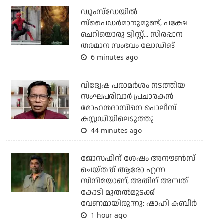
ഡൂംസ്‌ഡേയില്‍
സ്‌പൈഡര്‍മാനുമുണ്ട്, പക്ഷേ
ചെറിയൊരു ട്വിസ്റ്റ്... സിരപ്പാന
തരമാന സംഭവം ലോഡിങ്
6 minutes ago
വിദ്വേഷ പരാമര്‍ശം നടത്തിയ
സംഘപരിവാര്‍ പ്രചാരകന്‍
മോഹന്‍ദാസിനെ പൊലീസ്
കസ്റ്റഡിയിലെടുത്തു
44 minutes ago
ജോസഫിന് ശേഷം അനൗണ്‍സ്
ചെയ്തത് ആരോ എന്ന
സിനിമയാണ്, അതിന് അമ്പത്
കോടി മുതല്‍മുടക്ക്
വേണമായിരുന്നു: ഷാഹി കബീര്‍
1 hour ago