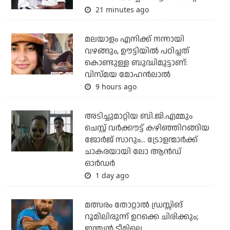
21 minutes ago
മലയാളം എനിക്ക് നന്നായി
വഴങ്ങും, ഊട്ടിയില്‍ പഠിച്ചത്
കൊണ്ടുള്ള ബുദ്ധിമുട്ടാണ്:
വിസ്മയ മോഹന്‍ലാല്‍
9 hours ago
അടിച്ചുമാറ്റിയ ബി.ജി.എമ്മും
ചെസ്റ്റ് വര്‍ക്കൗട്ട് കഴിഞ്ഞിറങ്ങിയ
ജോര്‍ജ് സാറും... ട്രോളന്മാര്‍ക്ക്
ചാകരയായി ലോ ആന്‍ഡ്
ഓര്‍ഡര്‍
1 day ago
മത്സരം തോറ്റാല്‍ ഡ്രസ്സിങ്
റൂമിലിരുന്ന് ഉറക്കെ ചിരിക്കും;
ഇന്ത്യന്‍ ടീമിലെ