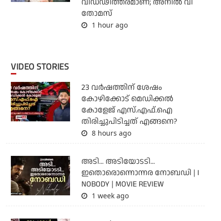
വിഡ്ഢിത്തരമാണ്; അനില്‍ വി
തോമസ്
1 hour ago
VIDEO STORIES
23 വർഷത്തിന് ശേഷം
കോഴിക്കോട് മെഡിക്കൽ
കോളേജ് എസ്.എഫ്.ഐ
തിരിച്ചുപിടിച്ചത് എങ്ങനെ?
8 hours ago
അടി... അടിയോടടി...
ഇതൊരൊന്നൊന്നര നോബഡി | I
NOBODY | MOVIE REVIEW
1 week ago