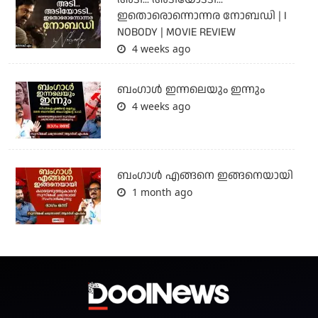
ഇതൊരൊന്നൊന്നര നോബഡി | I
NOBODY | MOVIE REVIEW
4 weeks ago
ബംഗാള്‍ ഇന്നലെയും ഇന്നും
4 weeks ago
ബം​ഗാൾ എങ്ങനെ ഇങ്ങനെയായി
1 month ago