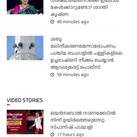
വർഷമായെന്നൊക്കെ ഇപ്പോൾ
കേൾക്കാറുണ്ടോ? ശാന്തി
കൃഷ്ണ
48 minutes ago
ശബ്ദ
മലിനീകരണമെന്നാരോപണം;
പശ്ചിമ ബംഗാളില്‍ പള്ളികളിലെ
ഉച്ചഭാഷിണി നീക്കം ചെയ്യാന്‍
ആവശ്യപ്പെട്ട് പൊലീസ്
58 minutes ago
VIDEO STORIES
ഒയര്‍സബാൽ നാണക്കേടിൽ
നിന്ന് ഉയിർത്തെഴുന്നേറ്റ
സ്പാനിഷ് പടയാളി
17 hours ago