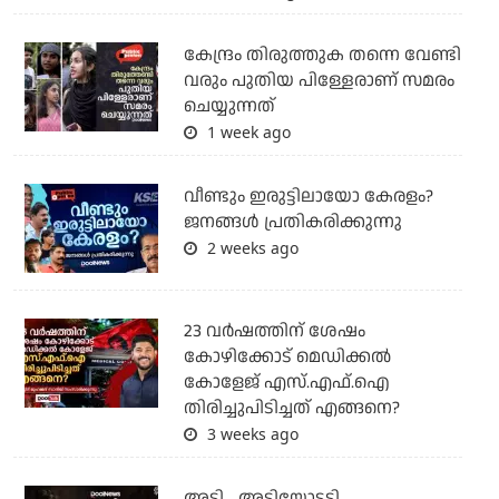
കേന്ദ്രം തിരുത്തുക തന്നെ വേണ്ടി
വരും പുതിയ പിള്ളേരാണ് സമരം
ചെയ്യുന്നത്
1 week ago
വീണ്ടും ഇരുട്ടിലായോ കേരളം?
ജനങ്ങൾ പ്രതികരിക്കുന്നു
2 weeks ago
23 വർഷത്തിന് ശേഷം
കോഴിക്കോട് മെഡിക്കൽ
കോളേജ് എസ്.എഫ്.ഐ
തിരിച്ചുപിടിച്ചത് എങ്ങനെ?
3 weeks ago
അടി... അടിയോടടി...