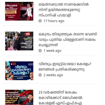
ഒയര്‍സബാൽ നാണക്കേടിൽ
നിന്ന് ഉയിർത്തെഴുന്നേറ്റ
സ്പാനിഷ് പടയാളി
17 hours ago
കേന്ദ്രം തിരുത്തുക തന്നെ വേണ്ടി
വരും പുതിയ പിള്ളേരാണ് സമരം
ചെയ്യുന്നത്
1 week ago
വീണ്ടും ഇരുട്ടിലായോ കേരളം?
ജനങ്ങൾ പ്രതികരിക്കുന്നു
2 weeks ago
23 വർഷത്തിന് ശേഷം
കോഴിക്കോട് മെഡിക്കൽ
കോളേജ് എസ്.എഫ്.ഐ