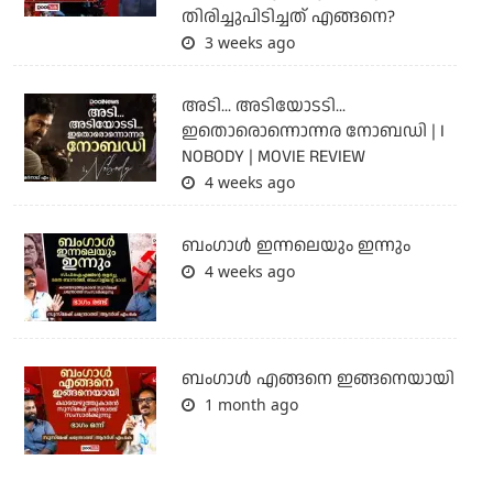
തിരിച്ചുപിടിച്ചത് എങ്ങനെ?
3 weeks ago
അടി... അടിയോടടി...
ഇതൊരൊന്നൊന്നര നോബഡി | I
NOBODY | MOVIE REVIEW
4 weeks ago
ബംഗാള്‍ ഇന്നലെയും ഇന്നും
4 weeks ago
ബം​ഗാൾ എങ്ങനെ ഇങ്ങനെയായി
1 month ago