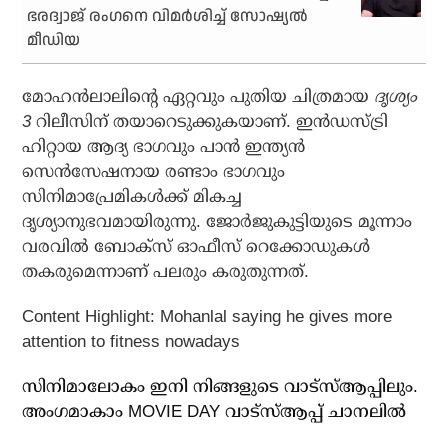
ഭരദ്വാജ് രംഗനെ വിമര്‍ശിച്ച് സോഷ്യല്‍
മീഡിയ
മോഹന്‍ലാലിന്റെ ഏറ്റവും പുതിയ ചിത്രമായ
ദൃശ്യം
3
റിലീസിന് തയാറെടുക്കുകയാണ്. ഇന്‍ഡസ്ട്രി
ഹിറ്റായ ആദ്യ ഭാഗവും പാന്‍ ഇന്ത്യന്‍
സെന്‍സേഷനായ രണ്ടാം ഭാഗവും
സിനിമാപ്രേമികള്‍ക്ക് മികച്ച
ദൃശ്യാനുഭവമായിരുന്നു. ജോര്‍ജുകുട്ടിയുടെ മൂന്നാം
വരവില്‍ ബോക്‌സ് ഓഫീസ് റെക്കോഡുകള്‍
തകരുമെന്നാണ് പലരും കരുതുന്നത്.
Content Highlight: Mohanlal saying he gives more
attention to fitness nowadays
സിനിമാലോകം ഇനി നിങ്ങളുടെ വാട്സ്ആപ്പിലും.
അം​ഗമാകാം MOVIE DAY വാട്സ്ആപ്പ് ചാനലിൽ