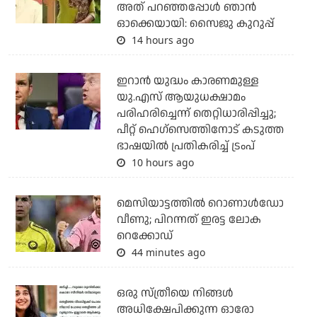
അത് പറഞ്ഞപ്പോള്‍ ഞാന്‍
ഓക്കെയായി: സൈജു കുറുപ്പ്
14 hours ago
ഇറാന്‍ യുദ്ധം കാരണമുള്ള
യു.എസ് ആയുധക്ഷാമം
പരിഹരിച്ചെന്ന് തെറ്റിധാരിപ്പിച്ചു;
പീറ്റ് ഹെഗ്‌സെത്തിനോട് കടുത്ത
ഭാഷയില്‍ പ്രതികരിച്ച് ട്രംപ്
10 hours ago
മെസിയാട്ടത്തില്‍ റൊണാള്‍ഡോ
വീണു; പിറന്നത് ഇരട്ട ലോക
റെക്കോഡ്
44 minutes ago
ഒരു സ്ത്രീയെ നിങ്ങള്‍
അധിക്ഷേപിക്കുന്ന ഓരോ