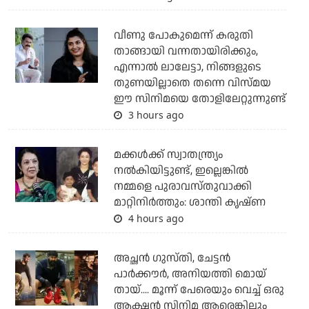
വീണു പോകുമെന്ന് കരുതി
താങ്ങായി വന്നതായിരിക്കും,
എന്നാല്‍ ലാലേട്ടാ, നിങ്ങളുടെ
തുണയില്ലാതെ തന്നെ വിസ്മയ
ഈ സിനിമയെ തോളിലേറ്റുന്നുണ്ട്
3 hours ago
മക്കൾക്ക് സ്വാതന്ത്ര്യം
നൽകിയിട്ടുണ്ട്, ഇല്ലെങ്കിൽ
നമ്മളെ പുരാവസ്തുവാക്കി
മാറ്റിനിർത്തും: ശാന്തി കൃഷ്ണ
4 hours ago
അച്ഛന്‍ ഗുസ്തി, ചേട്ടന്‍
പാര്‍ക്കൗര്‍, അനിയത്തി മൊയ്
തായ്.... മൂന്ന് പേരെയും വെച്ച് ഒരു
ആക്ഷന്‍ സിനിമ ആരെങ്കിലും