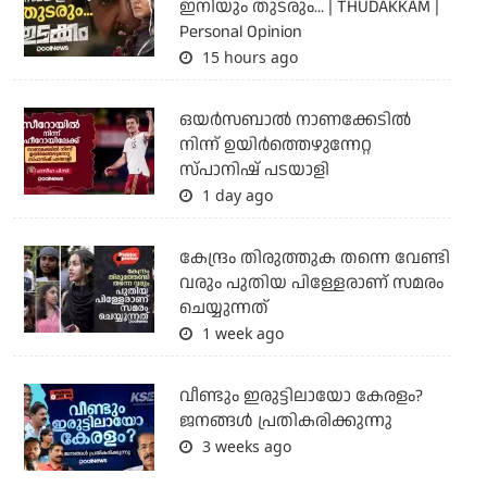
ഇനിയും തുടരും... | THUDAKKAM |
Personal Opinion
15 hours ago
ഒയര്‍സബാൽ നാണക്കേടിൽ
നിന്ന് ഉയിർത്തെഴുന്നേറ്റ
സ്പാനിഷ് പടയാളി
1 day ago
കേന്ദ്രം തിരുത്തുക തന്നെ വേണ്ടി
വരും പുതിയ പിള്ളേരാണ് സമരം
ചെയ്യുന്നത്
1 week ago
വീണ്ടും ഇരുട്ടിലായോ കേരളം?
ജനങ്ങൾ പ്രതികരിക്കുന്നു
3 weeks ago