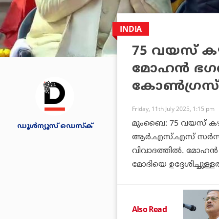
INDIA
75 വയസ് കഴ
മോഹന്‍ ഭഗവത
കോണ്‍ഗ്രസ
Friday, 11th July 2025, 1:15 pm
മുംബൈ: 75 വയസ് കഴിഞ
ഡൂള്‍ന്യൂസ് ഡെസ്‌ക്
ആര്‍.എസ്.എസ് സര്‍സ
വിവാദത്തില്‍. മോഹന്‍ 
മോദിയെ ഉദ്ദേശിച്ചുള
Also Read