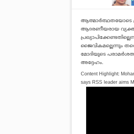
ആത്മാര്‍ത്ഥതയോടെ പ്ര
ആദരണീയരായ വ്യക്ത
പ്രഖ്യാപിക്കേണ്ടതില്
ജൈവികമല്ലെന്നും തന്
മോദിയുടെ പരാമര്‍ശത്
അദ്ദേഹം.
Content Highlight: Moha
says RSS leader aims M