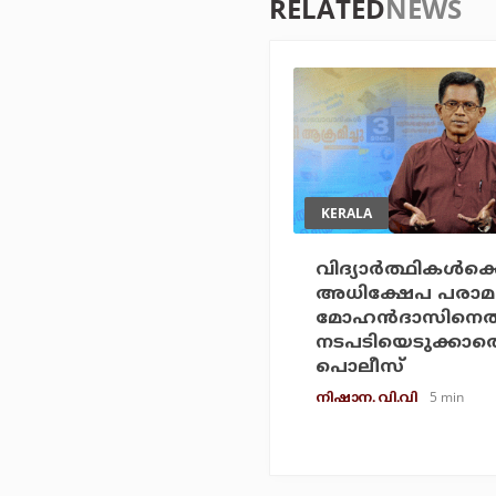
RELATED
NEWS
KERALA
വിദ്യാര്‍ത്ഥികള്‍
അധിക്ഷേപ പരാമര്‍
മോഹന്‍ദാസിനെ
നടപടിയെടുക്കാത
പൊലീസ്
5 min
നിഷാന. വി.വി