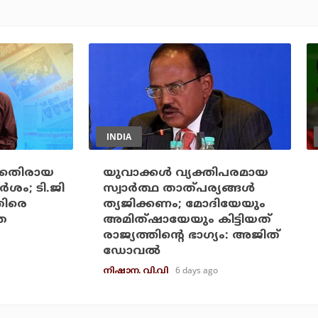
INDIA
ക്കെതിരായ
യുവാക്കള്‍ വ്യക്തിപരമായ
ശം; ടി.ജി
സ്വാര്‍ത്ഥ താത്പര്യങ്ങള്‍
തിരെ
ത്യജിക്കണം; മോദിയേയും
െ
അമിത്ഷായേയും കിട്ടിയത്
രാജ്യത്തിന്റെ ഭാഗ്യം: അജിത്
ഡോവല്‍
6 days ago
നിഷാന. വി.വി