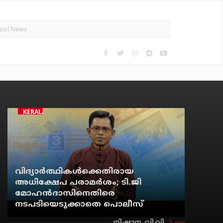
KERALA
വിദ്യാര്‍ത്ഥികള്‍ക്കെതിരായ
അധിക്ഷേപ പരാമര്‍ശം; ടി.ജി
മോഹന്‍ദാസിനെതിരെ
നടപടിയെടുക്കാതെ പൊലീസ്
5 min
നിഷാന. വി.വി