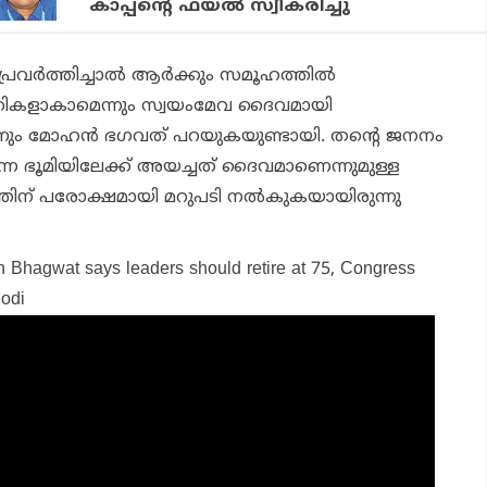
കാപ്പന്റെ ഫയല്‍ സ്വീകരിച്ചു
വര്‍ത്തിച്ചാല്‍ ആര്‍ക്കും സമൂഹത്തില്‍
ികളാകാമെന്നും സ്വയംമേവ ദൈവമായി
ലെന്നും മോഹന്‍ ഭഗവത് പറയുകയുണ്ടായി. തന്റെ ജനനം
നെ ഭൂമിയിലേക്ക് അയച്ചത് ദൈവമാണെന്നുമുള്ള
തിന് പരോക്ഷമായി മറുപടി നല്‍കുകയായിരുന്നു
n Bhagwat says leaders should retire at 75, Congress
odi