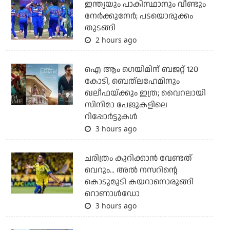
ഇന്ത്യയും പാകിസ്ഥാനും വീണ്ടും
നേര്‍ക്കുനേര്‍; പടയൊരുക്കം
തുടങ്ങി
2 hours ago
ഐ ആം ഗെയിമിന് ബജറ്റ് 120
കോടി, ബെത്‌ലഹേമിനും
ഖലീഫയ്ക്കും ഇത്ര; വൈറലായി
സിനിമാ പേജുകളിലെ
റിപ്പോര്‍ട്ടുകള്‍
3 hours ago
ചരിത്രം കുറിക്കാന്‍ വേണ്ടത്
വെറും... അല്‍ നസറിന്റെ
കൊടുമുടി കയറാനൊരുങ്ങി
റൊണാള്‍ഡോ
3 hours ago