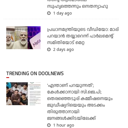
സുഹൃത്തെന്നും നെതന്യാഹു
1 day ago
പ്രധാനമന്ത്രിയുടെ വീഡിയോ: മാപ്പ്
പറയാന്‍ തയ്യാറെന്ന് പാര്‍ലമെന്റ്
സമിതിയോട് മെറ്റ
2 days ago
TRENDING ON DOOLNEWS
'എന്താണ് പറയുന്നത്';
കേള്‍ക്കാനായി സി.ജെ.പി;
തെരഞ്ഞെടുപ്പ് കമ്മീഷനെയും
ജുഡീഷ്യറിയെയും അടക്കം
തിരുത്താനായി
ജനങ്ങള്‍ക്കിടയിലേക്ക്
1 hour ago