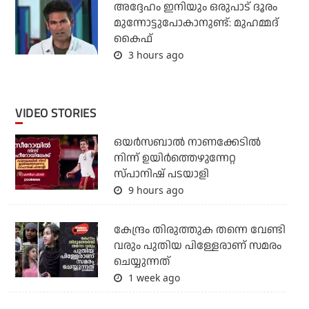
അദ്ദേഹം ഇനിയും ഒരുപാട് ദൂരം
മുന്നോട്ടുപോകാനുണ്ട്: മുഹമ്മദ്
കൈഫ്
3 hours ago
VIDEO STORIES
ഒയര്‍സബാൽ നാണക്കേടിൽ
നിന്ന് ഉയിർത്തെഴുന്നേറ്റ
സ്പാനിഷ് പടയാളി
9 hours ago
കേന്ദ്രം തിരുത്തുക തന്നെ വേണ്ടി
വരും പുതിയ പിള്ളേരാണ് സമരം
ചെയ്യുന്നത്
1 week ago