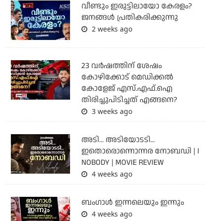
വീണ്ടും ഇരുട്ടിലായോ കേരളം?
ജനങ്ങൾ പ്രതികരിക്കുന്നു
2 weeks ago
23 വർഷത്തിന് ശേഷം
കോഴിക്കോട് മെഡിക്കൽ
കോളേജ് എസ്.എഫ്.ഐ
തിരിച്ചുപിടിച്ചത് എങ്ങനെ?
3 weeks ago
അടി... അടിയോടടി...
ഇതൊരൊന്നൊന്നര നോബഡി | I
NOBODY | MOVIE REVIEW
4 weeks ago
ബംഗാള്‍ ഇന്നലെയും ഇന്നും
4 weeks ago