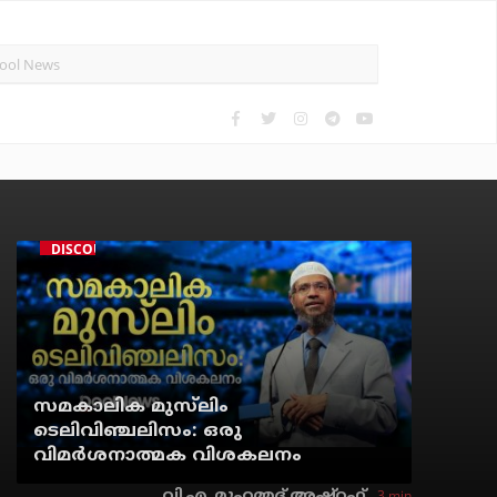
DISCOURSE
സമകാലിക മുസ്‌ലിം
ടെലിവിഞ്ചലിസം: ഒരു
വിമര്‍ശനാത്മക വിശകലനം
3 min
വി.എ. മുഹമ്മദ് അഷ്‌റഫ്