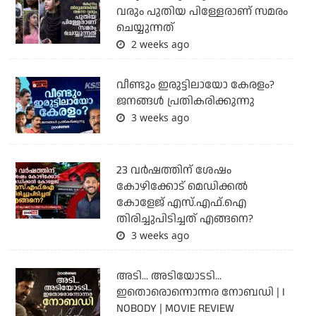
വരും പുതിയ പിള്ളേരാണ് സമരം
ചെയ്യുന്നത്
2 weeks ago
വീണ്ടും ഇരുട്ടിലായോ കേരളം?
ജനങ്ങൾ പ്രതികരിക്കുന്നു
3 weeks ago
23 വർഷത്തിന് ശേഷം
കോഴിക്കോട് മെഡിക്കൽ
കോളേജ് എസ്.എഫ്.ഐ
തിരിച്ചുപിടിച്ചത് എങ്ങനെ?
3 weeks ago
അടി... അടിയോടടി...
ഇതൊരൊന്നൊന്നര നോബഡി | I
NOBODY | MOVIE REVIEW