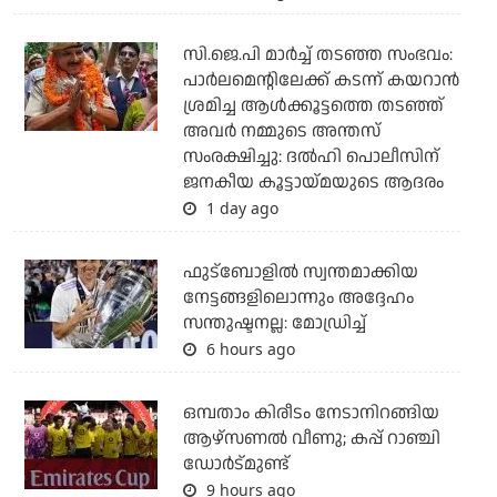
സി.ജെ.പി മാര്‍ച്ച് തടഞ്ഞ സംഭവം:
പാര്‍ലമെന്റിലേക്ക് കടന്ന് കയറാന്‍
ശ്രമിച്ച ആള്‍ക്കൂട്ടത്തെ തടഞ്ഞ്
അവര്‍ നമ്മുടെ അന്തസ്
സംരക്ഷിച്ചു: ദല്‍ഹി പൊലീസിന്
ജനകീയ കൂട്ടായ്മയുടെ ആദരം
1 day ago
ഫുട്ബോളില്‍ സ്വന്തമാക്കിയ
നേട്ടങ്ങളിലൊന്നും അദ്ദേഹം
സന്തുഷ്ടനല്ല: മോഡ്രിച്ച്
6 hours ago
ഒമ്പതാം കിരീടം നേടാനിറങ്ങിയ
ആഴ്സണല്‍ വീണു; കപ്പ് റാഞ്ചി
ഡോര്‍ട്മുണ്ട്
9 hours ago