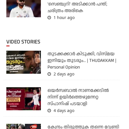
'സെഞ്ച്വറി' അടിക്കാന്‍ പന്ത്;
ചരിത്രം അരികെ
1 hour ago
VIDEO STORIES
തുടക്കക്കാര്‍ കിടുക്കി, വിസ്മയ
ഇനിയും തുടരും... | THUDAKKAM |
Personal Opinion
2 days ago
ഒയര്‍സബാൽ നാണക്കേടിൽ
നിന്ന് ഉയിർത്തെഴുന്നേറ്റ
സ്പാനിഷ് പടയാളി
4 days ago
കേന്ദ്രം തിരുത്തുക തന്നെ വേണ്ടി