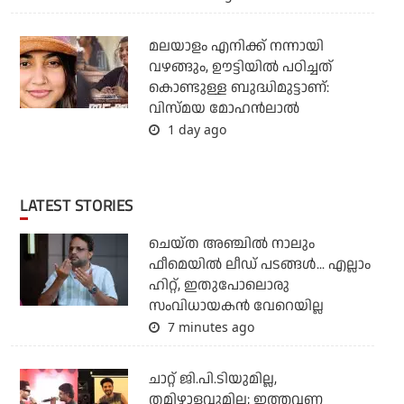
മലയാളം എനിക്ക് നന്നായി
വഴങ്ങും, ഊട്ടിയില്‍ പഠിച്ചത്
കൊണ്ടുള്ള ബുദ്ധിമുട്ടാണ്:
വിസ്മയ മോഹന്‍ലാല്‍
1 day ago
LATEST STORIES
ചെയ്ത അഞ്ചില്‍ നാലും
ഫീമെയില്‍ ലീഡ് പടങ്ങള്‍... എല്ലാം
ഹിറ്റ്, ഇതുപോലൊരു
സംവിധായകന്‍ വേറെയില്ല
7 minutes ago
ചാറ്റ് ജി.പി.ടിയുമില്ല,
തമിഴാളവുമില്ല; ഇത്തവണ