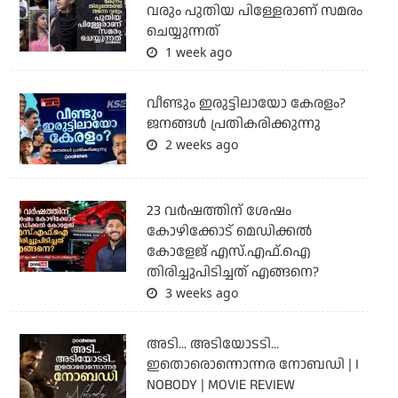
വരും പുതിയ പിള്ളേരാണ് സമരം
ചെയ്യുന്നത്
1 week ago
വീണ്ടും ഇരുട്ടിലായോ കേരളം?
ജനങ്ങൾ പ്രതികരിക്കുന്നു
2 weeks ago
23 വർഷത്തിന് ശേഷം
കോഴിക്കോട് മെഡിക്കൽ
കോളേജ് എസ്.എഫ്.ഐ
തിരിച്ചുപിടിച്ചത് എങ്ങനെ?
3 weeks ago
അടി... അടിയോടടി...
ഇതൊരൊന്നൊന്നര നോബഡി | I
NOBODY | MOVIE REVIEW