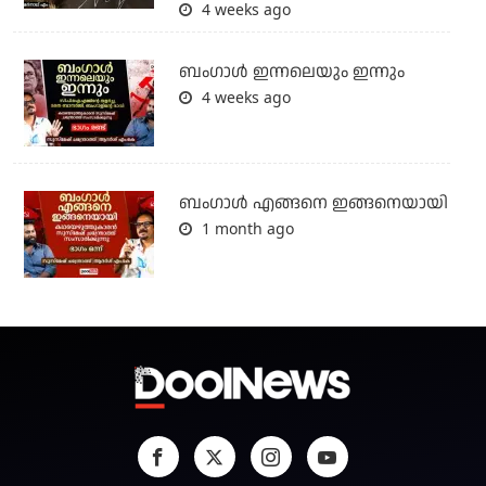
4 weeks ago
ബംഗാള്‍ ഇന്നലെയും ഇന്നും
4 weeks ago
ബം​ഗാൾ എങ്ങനെ ഇങ്ങനെയായി
1 month ago