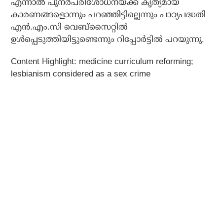
എന്നാല്‍ പുനര്‍പരിശോധനയ്ക്ക് കൃത്യമായ
കാരണങ്ങളൊന്നും പറഞ്ഞിട്ടില്ലെന്നും പാഠ്യപദ്ധതി
എന്‍.എം.സി വെബ്‌സൈറ്റില്‍
ഉള്‍പ്പെടുത്തിയിട്ടുണ്ടെന്നും റിപ്പോര്‍ട്ടില്‍ പറയുന്നു.
Content Highlight: medicine curriculum reforming;
lesbianism considered as a sex crime