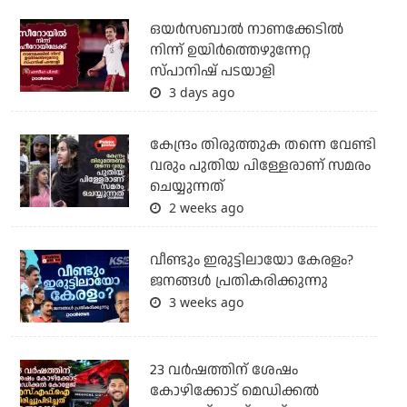
ഒയര്‍സബാൽ നാണക്കേടിൽ
നിന്ന് ഉയിർത്തെഴുന്നേറ്റ
സ്പാനിഷ് പടയാളി
3 days ago
കേന്ദ്രം തിരുത്തുക തന്നെ വേണ്ടി
വരും പുതിയ പിള്ളേരാണ് സമരം
ചെയ്യുന്നത്
2 weeks ago
വീണ്ടും ഇരുട്ടിലായോ കേരളം?
ജനങ്ങൾ പ്രതികരിക്കുന്നു
3 weeks ago
23 വർഷത്തിന് ശേഷം
കോഴിക്കോട് മെഡിക്കൽ