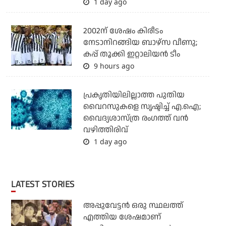
1 day ago
2002ന് ശേഷം കിരീടം
നേടാനിറങ്ങിയ ബാഴ്സ വീണു;
കപ്പ് തൂക്കി ഇറ്റാലിയൻ ടീം
9 hours ago
പ്രകൃതിയിലില്ലാത്ത പുതിയ
വൈറസുകളെ സൃഷ്ടിച്ച് എ.ഐ;
വൈദ്യശാസ്ത്ര രംഗത്ത് വന്‍
വഴിത്തിരിവ്
1 day ago
LATEST STORIES
അപ്പുവേട്ടന്‍ ഒരു സ്ഥലത്ത്
എത്തിയ ശേഷമാണ്