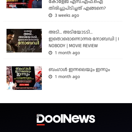
കോളേജ് എസ്.എഫ്.ഐ
തിരിച്ചുപിടിച്ചത് എങ്ങനെ?
3 weeks ago
അടി... അടിയോടടി...
ഇതൊരൊന്നൊന്നര നോബഡി | I
NOBODY | MOVIE REVIEW
1 month ago
ബംഗാള്‍ ഇന്നലെയും ഇന്നും
1 month ago