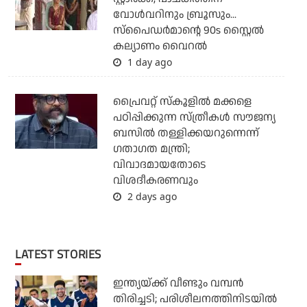
വോള്‍വറിനും ബ്രൂസും...
സ്‌പൈഡര്‍മാന്റെ 90s സ്റ്റൈല്‍
കല്യാണം വൈറല്‍
1 day ago
പ്രൈവറ്റ് സ്‌കൂളില്‍ മക്കളെ
പഠിപ്പിക്കുന്ന സ്ത്രീകള്‍ സൗജന്യ
ബസില്‍ തള്ളിക്കയറുന്നെന്ന്
ഗതാഗത മന്ത്രി;
വിവാദമായതോടെ
വിശദീകരണവും
2 days ago
LATEST STORIES
ഇന്ത്യയ്ക്ക് വീണ്ടും വമ്പന്‍
തിരിച്ചടി; പരിശീലനത്തിനിടയില്‍