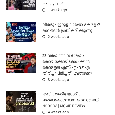
ചെയ്യുന്നത്
1 week ago
വീണ്ടും ഇരുട്ടിലായോ കേരളം?
ജനങ്ങൾ പ്രതികരിക്കുന്നു
2 weeks ago
23 വർഷത്തിന് ശേഷം
കോഴിക്കോട് മെഡിക്കൽ
കോളേജ് എസ്.എഫ്.ഐ
തിരിച്ചുപിടിച്ചത് എങ്ങനെ?
3 weeks ago
അടി... അടിയോടടി...
ഇതൊരൊന്നൊന്നര നോബഡി | I
NOBODY | MOVIE REVIEW
4 weeks ago