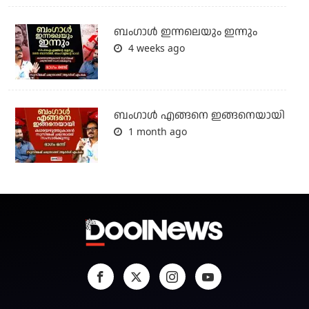
ബംഗാള്‍ ഇന്നലെയും ഇന്നും
4 weeks ago
ബം​ഗാൾ എങ്ങനെ ഇങ്ങനെയായി
1 month ago