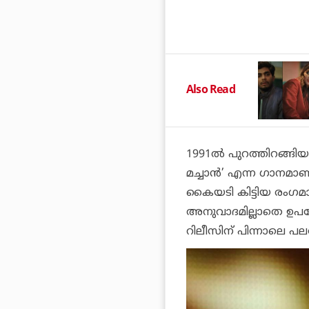
Also Read
1991ല്‍ പുറത്തിറങ്ങി
മച്ചാന്‍’ എന്ന ഗാനമാണ
കൈയടി കിട്ടിയ രംഗമായിര
അനുവാദമില്ലാതെ ഉപ
റിലീസിന് പിന്നാലെ പലരു