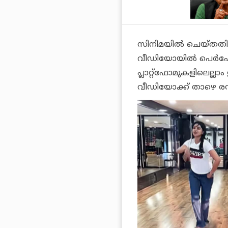
സിനിമയില്‍ ചെയ്തതിന
വീഡിയോയില്‍ പെര്‍ഫോ
പ്ലാറ്റ്‌ഫോമുകളിലെല്
വീഡിയോക്ക് താഴെ രസക