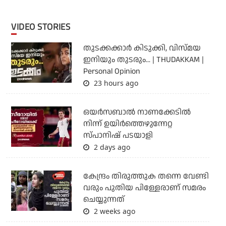
VIDEO STORIES
തുടക്കക്കാര്‍ കിടുക്കി, വിസ്മയ
ഇനിയും തുടരും... | THUDAKKAM |
Personal Opinion
23 hours ago
ഒയര്‍സബാൽ നാണക്കേടിൽ
നിന്ന് ഉയിർത്തെഴുന്നേറ്റ
സ്പാനിഷ് പടയാളി
2 days ago
കേന്ദ്രം തിരുത്തുക തന്നെ വേണ്ടി
വരും പുതിയ പിള്ളേരാണ് സമരം
ചെയ്യുന്നത്
2 weeks ago