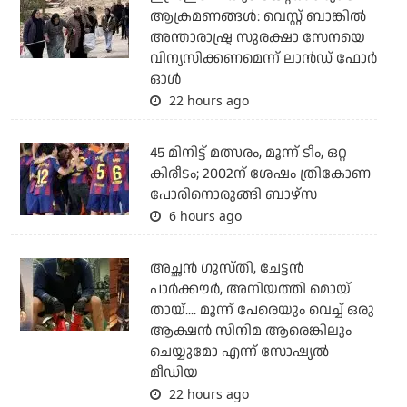
ആക്രമണങ്ങള്‍: വെസ്റ്റ് ബാങ്കില്‍
അന്താരാഷ്ട്ര സുരക്ഷാ സേനയെ
വിന്യസിക്കണമെന്ന് ലാന്‍ഡ് ഫോര്‍
ഓള്‍
22 hours ago
45 മിനിട്ട് മത്സരം, മൂന്ന് ടീം, ഒറ്റ
കിരീടം; 2002ന് ശേഷം ത്രികോണ
പോരിനൊരുങ്ങി ബാഴ്‌സ
6 hours ago
അച്ഛന്‍ ഗുസ്തി, ചേട്ടന്‍
പാര്‍ക്കൗര്‍, അനിയത്തി മൊയ്
തായ്.... മൂന്ന് പേരെയും വെച്ച് ഒരു
ആക്ഷന്‍ സിനിമ ആരെങ്കിലും
ചെയ്യുമോ എന്ന് സോഷ്യല്‍
മീഡിയ
22 hours ago