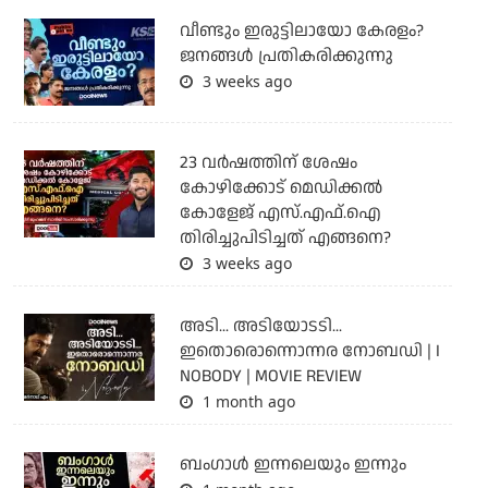
വീണ്ടും ഇരുട്ടിലായോ കേരളം?
ജനങ്ങൾ പ്രതികരിക്കുന്നു
3 weeks ago
23 വർഷത്തിന് ശേഷം
കോഴിക്കോട് മെഡിക്കൽ
കോളേജ് എസ്.എഫ്.ഐ
തിരിച്ചുപിടിച്ചത് എങ്ങനെ?
3 weeks ago
അടി... അടിയോടടി...
ഇതൊരൊന്നൊന്നര നോബഡി | I
NOBODY | MOVIE REVIEW
1 month ago
ബംഗാള്‍ ഇന്നലെയും ഇന്നും