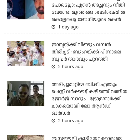
പോരല്ലോ; എന്റെ അച്ഛനും നീതി
വേണ്ടേ: മുത്തങ്ങ വെടിവെപ്പില്‍
കൊല്ലപ്പെട്ട ജോഗിയുടെ മകന്‍
1 day ago
ഇന്ത്യയ്ക്ക് വീണ്ടും വമ്പന്‍
തിരിച്ചടി; ബുംറയ്ക്ക് പിന്നാലെ
സൂപ്പര്‍ താരവും പുറത്ത്!
5 hours ago
അടിച്ചുമാറ്റിയ ബി.ജി.എമ്മും
ചെസ്റ്റ് വര്‍ക്കൗട്ട് കഴിഞ്ഞിറങ്ങിയ
ജോര്‍ജ് സാറും... ട്രോളന്മാര്‍ക്ക്
ചാകരയായി ലോ ആന്‍ഡ്
ഓര്‍ഡര്‍
2 hours ago
ഇസ്രഈലി കുടിയേറ്റക്കാരുടെ