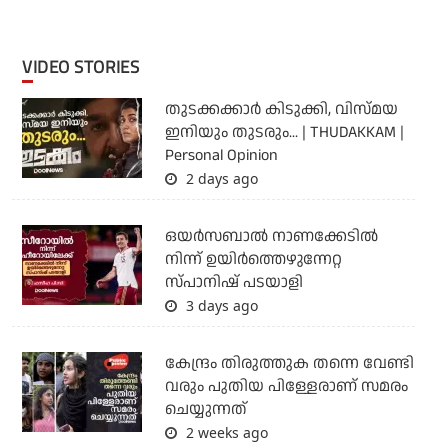
VIDEO STORIES
തുടക്കക്കാര്‍ കിടുക്കി, വിസ്മയ
ഇനിയും തുടരും... | THUDAKKAM |
Personal Opinion
2 days ago
ഒയര്‍സബാൽ നാണക്കേടിൽ
നിന്ന് ഉയിർത്തെഴുന്നേറ്റ
സ്പാനിഷ് പടയാളി
3 days ago
കേന്ദ്രം തിരുത്തുക തന്നെ വേണ്ടി
വരും പുതിയ പിള്ളേരാണ് സമരം
ചെയ്യുന്നത്
2 weeks ago