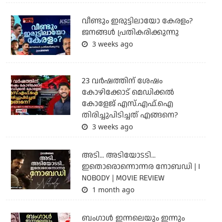
വീണ്ടും ഇരുട്ടിലായോ കേരളം?
ജനങ്ങൾ പ്രതികരിക്കുന്നു
3 weeks ago
23 വർഷത്തിന് ശേഷം
കോഴിക്കോട് മെഡിക്കൽ
കോളേജ് എസ്.എഫ്.ഐ
തിരിച്ചുപിടിച്ചത് എങ്ങനെ?
3 weeks ago
അടി... അടിയോടടി...
ഇതൊരൊന്നൊന്നര നോബഡി | I
NOBODY | MOVIE REVIEW
1 month ago
ബംഗാള്‍ ഇന്നലെയും ഇന്നും