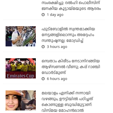
സംരക്ഷിച്ചു: ദല്‍ഹി പൊലീസിന്
ജനകീയ കൂട്ടായ്മയുടെ ആദരം
1 day ago
ഫുട്ബോളില്‍ സ്വന്തമാക്കിയ
നേട്ടങ്ങളിലൊന്നും അദ്ദേഹം
സന്തുഷ്ടനല്ല: മോഡ്രിച്ച്
3 hours ago
ഒമ്പതാം കിരീടം നേടാനിറങ്ങിയ
ആഴ്സണല്‍ വീണു; കപ്പ് റാഞ്ചി
ഡോര്‍ട്മുണ്ട്
6 hours ago
മലയാളം എനിക്ക് നന്നായി
വഴങ്ങും, ഊട്ടിയില്‍ പഠിച്ചത്
കൊണ്ടുള്ള ബുദ്ധിമുട്ടാണ്:
വിസ്മയ മോഹന്‍ലാല്‍