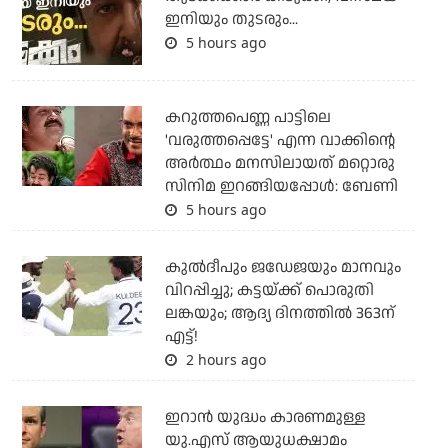
ഇനിയും തുടരും...
5 hours ago
കറുത്തപെണ്ണ പാട്ടിലെ
'വരുത്തപ്പെട്ടേ' എന്ന വാക്കിന്റെ
അർത്ഥം മനസിലായത് മറ്റൊരു
സിനിമ ഇറങ്ങിയപ്പോൾ: ബേണി
5 hours ago
കുല്‍ദീപും ജഡേജയും മാനവും
വിറപ്പിച്ചു; കട്ടയ്ക്ക് പൊരുതി
ലങ്കയും; ആദ്യ ദിനത്തില്‍ 363ന്
എട്ട്!
2 hours ago
ഇറാന്‍ യുദ്ധം കാരണമുള്ള
യു.എസ് ആയുധക്ഷാമം