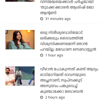
വിസ്മയയെക്കാള്‍ ചര്‍ച്ചയായി
'തുടക്ക'ക്കാരന്‍ ആശിഷ് ജോ
ആന്റണി
31 minutes ago
ഒരു നിരീശ്വരവാദിയോട്
ഒരിക്കലും ദൈവത്തിൽ
വിശ്വസിക്കണമെന്ന് ഞാൻ
പറയില്ല: മഡോണ സെബാസ്റ്റ്യൻ
1 hour ago
വീഴാന്‍ പോകുന്നത് കണ്ട് ആദ്യം
ഓടിമാറിയത് ഭാവനയുടെ
അച്ഛനാണ്; സ്വപ്‌നക്കൂട്
അനുഭവം പങ്കുവെച്ച്
കുഞ്ചാക്കോ ബോബന്‍
2 hours ago