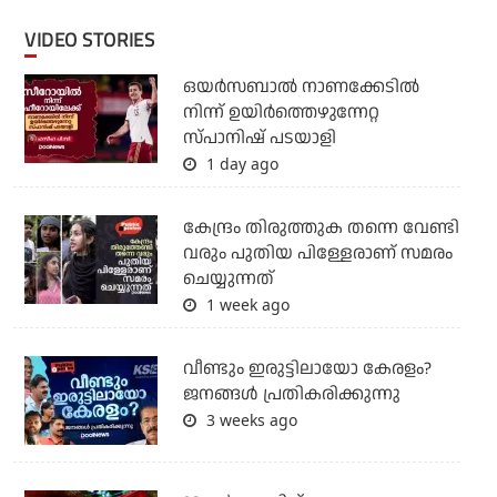
VIDEO STORIES
ഒയര്‍സബാൽ നാണക്കേടിൽ
നിന്ന് ഉയിർത്തെഴുന്നേറ്റ
സ്പാനിഷ് പടയാളി
1 day ago
കേന്ദ്രം തിരുത്തുക തന്നെ വേണ്ടി
വരും പുതിയ പിള്ളേരാണ് സമരം
ചെയ്യുന്നത്
1 week ago
വീണ്ടും ഇരുട്ടിലായോ കേരളം?
ജനങ്ങൾ പ്രതികരിക്കുന്നു
3 weeks ago