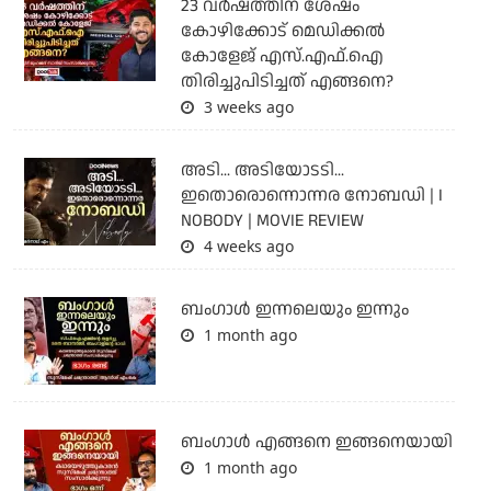
23 വർഷത്തിന് ശേഷം
കോഴിക്കോട് മെഡിക്കൽ
കോളേജ് എസ്.എഫ്.ഐ
തിരിച്ചുപിടിച്ചത് എങ്ങനെ?
3 weeks ago
അടി... അടിയോടടി...
ഇതൊരൊന്നൊന്നര നോബഡി | I
NOBODY | MOVIE REVIEW
4 weeks ago
ബംഗാള്‍ ഇന്നലെയും ഇന്നും
1 month ago
ബം​ഗാൾ എങ്ങനെ ഇങ്ങനെയായി
1 month ago