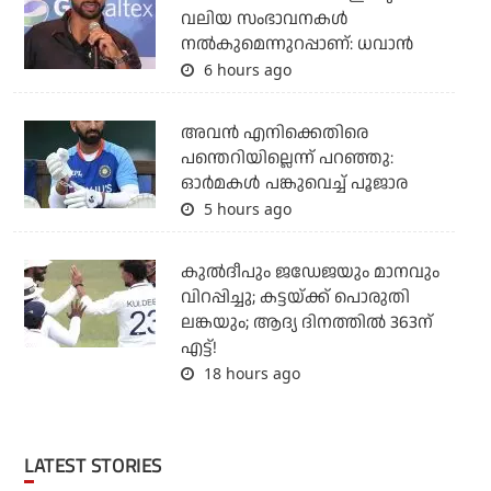
വലിയ സംഭാവനകള്‍
നല്‍കുമെന്നുറപ്പാണ്: ധവാന്‍
6 hours ago
അവന്‍ എനിക്കെതിരെ
പന്തെറിയില്ലെന്ന് പറഞ്ഞു:
ഓര്‍മകള്‍ പങ്കുവെച്ച് പൂജാര
5 hours ago
കുല്‍ദീപും ജഡേജയും മാനവും
വിറപ്പിച്ചു; കട്ടയ്ക്ക് പൊരുതി
ലങ്കയും; ആദ്യ ദിനത്തില്‍ 363ന്
എട്ട്!
18 hours ago
LATEST STORIES