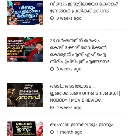
വീണ്ടും ഇരുട്ടിലായോ കേരളം?
ജനങ്ങൾ പ്രതികരിക്കുന്നു
3 weeks ago
23 വർഷത്തിന് ശേഷം
കോഴിക്കോട് മെഡിക്കൽ
കോളേജ് എസ്.എഫ്.ഐ
തിരിച്ചുപിടിച്ചത് എങ്ങനെ?
3 weeks ago
അടി... അടിയോടടി...
ഇതൊരൊന്നൊന്നര നോബഡി | I
NOBODY | MOVIE REVIEW
4 weeks ago
ബംഗാള്‍ ഇന്നലെയും ഇന്നും
1 month ago