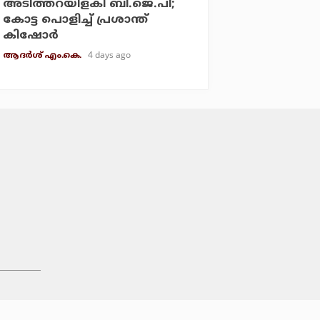
അടിത്തറയിളകി ബി.ജെ.പി;
കോട്ട പൊളിച്ച് പ്രശാന്ത്
കിഷോര്‍
4 days ago
ആദർശ് എം.കെ.