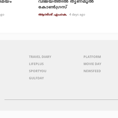
രമേയം
വിജയത്തില്‍ തൃണമൂല്‍
കോണ്‍ഗ്രസ്
ago
4 days ago
ആദർശ് എം.കെ.
TRAVEL DIARY
PLATFORM
LIFEPLUS
MOVIE DAY
SPORTYOU
NEWSFEED
GULFDAY