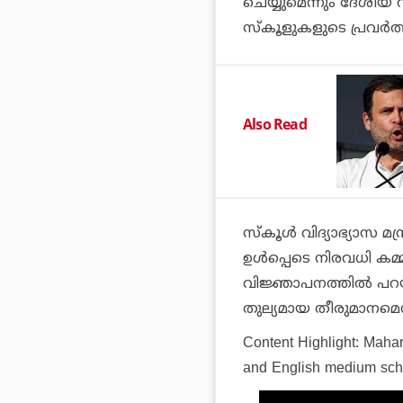
ചെയ്യുമെന്നും ദേശീയ വ
സ്‌കൂളുകളുടെ പ്രവര്‍ത്തന
Also Read
സ്‌കൂള്‍ വിദ്യാഭ്യാസ മ
ഉള്‍പ്പെടെ നിരവധി കമ്മി
വിജ്ഞാപനത്തില്‍ പറയു
തുല്യമായ തീരുമാനമെന്ന്
Content Highlight:
Mahar
and English medium sch