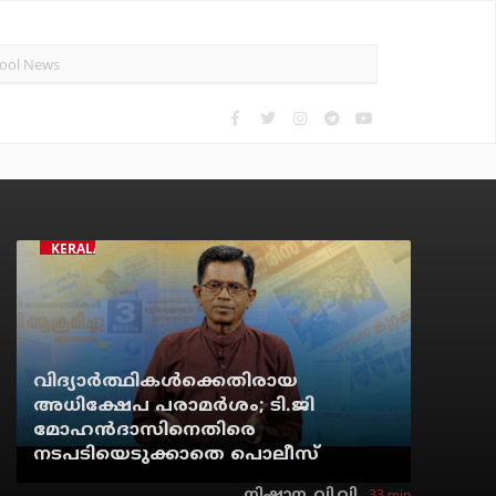
KERALA
വിദ്യാര്‍ത്ഥികള്‍ക്കെതിരായ
അധിക്ഷേപ പരാമര്‍ശം; ടി.ജി
മോഹന്‍ദാസിനെതിരെ
നടപടിയെടുക്കാതെ പൊലീസ്
33 min
നിഷാന. വി.വി