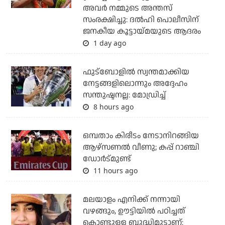
അവര്‍ നമ്മുടെ അന്തസ്
സംരക്ഷിച്ചു: ദല്‍ഹി പൊലീസിന്
ജനകീയ കൂട്ടായ്മയുടെ ആദരം
1 day ago
ഫുട്ബോളില്‍ സ്വന്തമാക്കിയ
നേട്ടങ്ങളിലൊന്നും അദ്ദേഹം
സന്തുഷ്ടനല്ല: മോഡ്രിച്ച്
8 hours ago
ഒമ്പതാം കിരീടം നേടാനിറങ്ങിയ
ആഴ്സണല്‍ വീണു; കപ്പ് റാഞ്ചി
ഡോര്‍ട്മുണ്ട്
11 hours ago
മലയാളം എനിക്ക് നന്നായി
വഴങ്ങും, ഊട്ടിയില്‍ പഠിച്ചത്
കൊണ്ടുള്ള ബുദ്ധിമുട്ടാണ്: