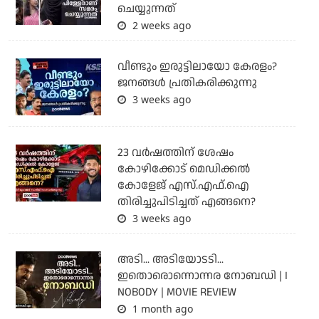
ചെയ്യുന്നത്
2 weeks ago
വീണ്ടും ഇരുട്ടിലായോ കേരളം?
ജനങ്ങൾ പ്രതികരിക്കുന്നു
3 weeks ago
23 വർഷത്തിന് ശേഷം
കോഴിക്കോട് മെഡിക്കൽ
കോളേജ് എസ്.എഫ്.ഐ
തിരിച്ചുപിടിച്ചത് എങ്ങനെ?
3 weeks ago
അടി... അടിയോടടി...
ഇതൊരൊന്നൊന്നര നോബഡി | I
NOBODY | MOVIE REVIEW
1 month ago