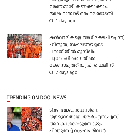
മരണ'മായി കണക്കാക്കാം:
അലഹാബാദ് ഹൈക്കോടതി
1 day ago
കന്‍വാരികളെ അധിക്ഷേപിച്ചെന്ന്;
ഹിന്ദുത്വ സംഘടനയുടെ
പരാതിയില്‍ മുസ്‌ലിം
പുരോഹിതനെതിരെ
കേസെടുത്ത് യു.പി പൊലീസ്
2 days ago
TRENDING ON DOOLNEWS
ടി.ജി മോഹന്‍ദാസിനെ
തള്ളുന്നതായി ആര്‍.എസ്.എസ്
അവകാശപ്പെടുമ്പോഴും
പിന്തുണച്ച് സംഘപരിവാര്‍