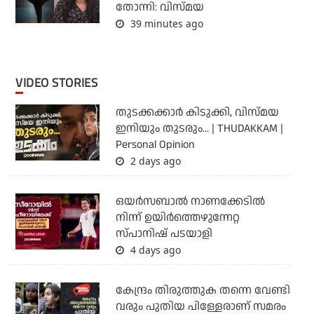
തോന്നി: വിസ്മയ
39 minutes ago
VIDEO STORIES
തുടക്കക്കാര്‍ കിടുക്കി, വിസ്മയ
ഇനിയും തുടരും... | THUDAKKAM |
Personal Opinion
2 days ago
ഒയര്‍സബാൽ നാണക്കേടിൽ
നിന്ന് ഉയിർത്തെഴുന്നേറ്റ
സ്പാനിഷ് പടയാളി
4 days ago
കേന്ദ്രം തിരുത്തുക തന്നെ വേണ്ടി
വരും പുതിയ പിള്ളേരാണ് സമരം