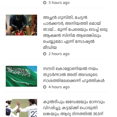
5 hours ago
അച്ഛന്‍ ഗുസ്തി, ചേട്ടന്‍
പാര്‍ക്കൗര്‍, അനിയത്തി മൊയ്
തായ്.... മൂന്ന് പേരെയും വെച്ച് ഒരു
ആക്ഷന്‍ സിനിമ ആരെങ്കിലും
ചെയ്യുമോ എന്ന് സോഷ്യല്‍
മീഡിയ
2 hours ago
സൗദി കൊളോണിയല്‍ നയം
തുടര്‍ന്നാല്‍ അത് അവരുടെ
നാശത്തിലേക്കെന്ന് ഹൂത്തികള്‍
4 hours ago
കുല്‍ദീപും ജഡേജയും മാനവും
വിറപ്പിച്ചു; കട്ടയ്ക്ക് പൊരുതി
ലങ്കയും; ആദ്യ ദിനത്തില്‍ 363ന്