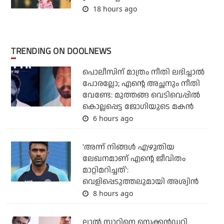
18 hours ago
TRENDING ON DOOLNEWS
പൊലീസിന് മാത്രം നീതി ലഭിച്ചാല്‍
പോരല്ലോ; എന്റെ അച്ഛനും നീതി
വേണ്ടേ: മുത്തങ്ങ വെടിവെപ്പില്‍
കൊല്ലപ്പെട്ട ജോഗിയുടെ മകന്‍
6 hours ago
'അന്ന് നിങ്ങള്‍ എഴുതിയ
ലേഖനമാണ് എന്റെ ജീവിതം
മാറ്റിമറിച്ചത്':
വെളിപ്പെടുത്തലുമായി അശ്വിന്‍
8 hours ago
ലാല്‍ സാറിനെ സെക്കന്‍ഡറി