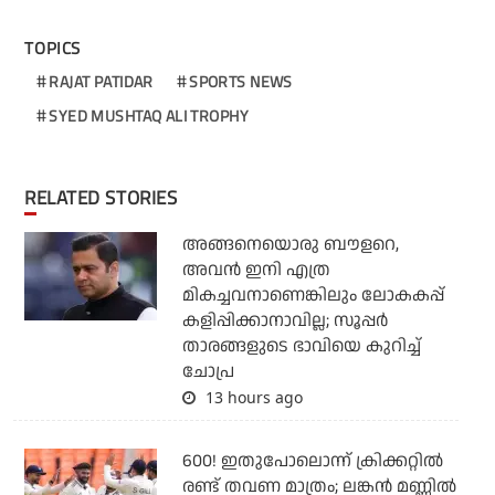
TOPICS
RAJAT PATIDAR
SPORTS NEWS
SYED MUSHTAQ ALI TROPHY
RELATED STORIES
അങ്ങനെയൊരു ബൗളറെ,
അവന്‍ ഇനി എത്ര
മികച്ചവനാണെങ്കിലും ലോകകപ്പ്
കളിപ്പിക്കാനാവില്ല; സൂപ്പര്‍
താരങ്ങളുടെ ഭാവിയെ കുറിച്ച്
ചോപ്ര
13 hours ago
600! ഇതുപോലൊന്ന് ക്രിക്കറ്റില്‍
രണ്ട് തവണ മാത്രം; ലങ്കന്‍ മണ്ണില്‍