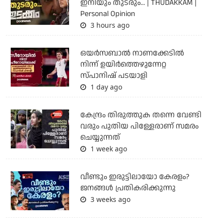
ഇനിയും തുടരും... | THUDAKKAM |
Personal Opinion
3 hours ago
ഒയര്‍സബാൽ നാണക്കേടിൽ
നിന്ന് ഉയിർത്തെഴുന്നേറ്റ
സ്പാനിഷ് പടയാളി
1 day ago
കേന്ദ്രം തിരുത്തുക തന്നെ വേണ്ടി
വരും പുതിയ പിള്ളേരാണ് സമരം
ചെയ്യുന്നത്
1 week ago
വീണ്ടും ഇരുട്ടിലായോ കേരളം?
ജനങ്ങൾ പ്രതികരിക്കുന്നു
3 weeks ago