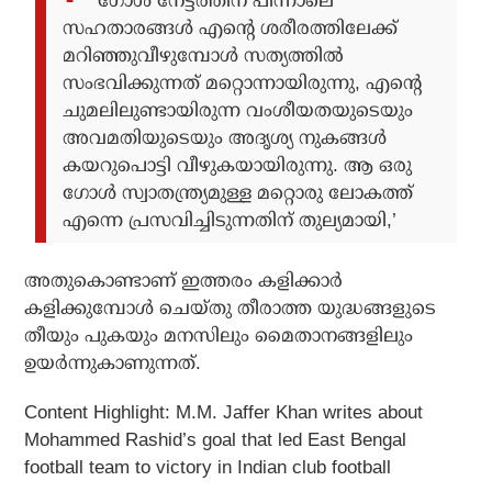
‘ഗോള്‍ നേട്ടത്തിന് പിന്നാലെ
സഹതാരങ്ങള്‍ എന്റെ ശരീരത്തിലേക്ക്
മറിഞ്ഞുവീഴുമ്പോള്‍ സത്യത്തില്‍
സംഭവിക്കുന്നത് മറ്റൊന്നായിരുന്നു, എന്റെ
ചുമലിലുണ്ടായിരുന്ന വംശീയതയുടെയും
അവമതിയുടെയും അദൃശ്യ നുകങ്ങള്‍
കയറുപൊട്ടി വീഴുകയായിരുന്നു. ആ ഒരു
ഗോള്‍ സ്വാതന്ത്ര്യമുള്ള മറ്റൊരു ലോകത്ത്
എന്നെ പ്രസവിച്ചിടുന്നതിന് തുല്യമായി,’
അതുകൊണ്ടാണ് ഇത്തരം കളിക്കാര്‍
കളിക്കുമ്പോള്‍ ചെയ്തു തീരാത്ത യുദ്ധങ്ങളുടെ
തീയും പുകയും മനസിലും മൈതാനങ്ങളിലും
ഉയര്‍ന്നുകാണുന്നത്.
Content Highlight:
M.M. Jaffer Khan writes about
Mohammed Rashid’s goal that led East Bengal
football team to victory in Indian club football