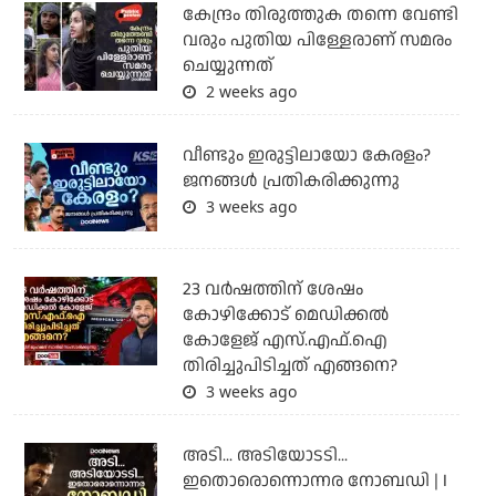
കേന്ദ്രം തിരുത്തുക തന്നെ വേണ്ടി
വരും പുതിയ പിള്ളേരാണ് സമരം
ചെയ്യുന്നത്
2 weeks ago
വീണ്ടും ഇരുട്ടിലായോ കേരളം?
ജനങ്ങൾ പ്രതികരിക്കുന്നു
3 weeks ago
23 വർഷത്തിന് ശേഷം
കോഴിക്കോട് മെഡിക്കൽ
കോളേജ് എസ്.എഫ്.ഐ
തിരിച്ചുപിടിച്ചത് എങ്ങനെ?
3 weeks ago
അടി... അടിയോടടി...
ഇതൊരൊന്നൊന്നര നോബഡി | I