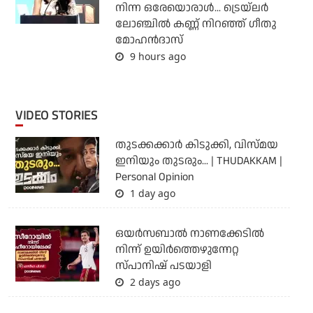
നിന്ന ഒരേയൊരാള്‍... ട്രെയ്‌ലര്‍
ലോഞ്ചില്‍ കണ്ണ് നിറഞ്ഞ് ഗീതു
മോഹന്‍ദാസ്
9 hours ago
VIDEO STORIES
തുടക്കക്കാര്‍ കിടുക്കി, വിസ്മയ
ഇനിയും തുടരും... | THUDAKKAM |
Personal Opinion
1 day ago
ഒയര്‍സബാൽ നാണക്കേടിൽ
നിന്ന് ഉയിർത്തെഴുന്നേറ്റ
സ്പാനിഷ് പടയാളി
2 days ago